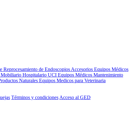
de Reprocesamiento de Endoscopios
Accesorios Equipos Médicos
s
Mobiliario Hospitalario
UCI
Equipos Médicos
Mantenimiento
Productos Naturales
Equipos Medicos para Veterinaria
uejas
Términos y condiciones
Acceso al GED