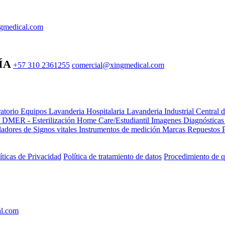
gmedical.com
ÍA
+57 310 2361255
comercial@xingmedical.com
atorio Equipos
Lavanderia Hospitalaria
Lavanderia Industrial
Central 
e DMER - Esterilización
Home Care/Estudiantil
Imagenes Diagnóstica
adores de Signos vitales
Instrumentos de medición
Marcas
Repuestos
íticas de Privacidad
Política de tratamiento de datos
Procedimiento de q
al.com