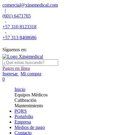
comercial@xingmedical.com
|
(601) 6471765
-
+57 310 8123318
-
+57 313 8408686
Síguenos en:
Pagos en línea
Ingresar
Mi compra
0
Inicio
Equipos Médicos
Calibración
Mantenimiento
PQRS
Portafolio
Empresa
Medios de pago
Contacto