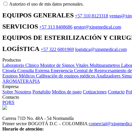
Autorizo ​​el uso de mis datos personales.
EQUIPOS GENERALES
+57 310 8123318
ventas@xin
SERVICIOS
+57 313 8408686
gestor@xingmedical.com
EQUIPOS DE ESTERILIZACIÓN Y CIRUG
LOGÍSTICA
+57 322 6001969
logistica@xingmedical.com
Productos
Laboratorio Clinico
Monitor de Signos Vitales Multiparametros
Labor
Cirugía
Consulta Externa
Emergencia
Central de Reprocesamiento d
Equipos Médicos
Calibración de equipos médicos
Analizadores
Simul
AROMATERAPIA
Empresa
Sobre Nosotros
Portafolio
Medios de pago
Cotizaciones
Contacto
Pol
Contacto
PQRS
Carrera 71D No. 48A - 54 Normandía
Primer sector BOGOTÁ D.C – COLOMBIA
comercial@xingmedic
Horario de atención: