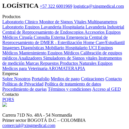
LOGÍSTICA
+57 322 6001969
logistica@xingmedical.com
Productos
Laboratorio Clinico
Monitor de Signos Vitales Multiparametros
Laboratorio Equipos
Lavanderia Hospitalaria
Lavanderia Industrial
Central de Reprocesamiento de Endoscopios
Accesorios Equipos
Médicos
Cirugía
Consulta Externa
Emergencia
Central de
Reprocesamiento de DMER - Esterilización
Home Care/Estudiantil
Imagenes Diagnósticas
Mobiliario Hospitalario
UCI
Equipos
Médicos
Mantenimiento Equipos Médicos
Calibración de equipos
médicos
Analizadores
Simuladores de Signos vitales
Instrumentos
de medición
Marcas
Repuestos
Productos Naturales
Equipos
Medicos para Veterinaria
AROMATERAPIA
Empresa
Sobre Nosotros
Portafolio
Medios de pago
Cotizaciones
Contacto
Políticas de Privacidad
Política de tratamiento de datos
Procedimiento de quejas
Términos y condiciones
Acceso al GED
Contacto
PQRS
Carrera 71D No. 48A - 54 Normandía
Primer sector BOGOTÁ D.C – COLOMBIA
comercial@xingmedical.com