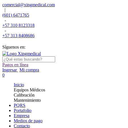
comercial@xingmedical.com
|
(601) 6471765
-
+57 310 8123318
-
+57 313 8408686
Síguenos en:
Pagos en línea
Ingresar
Mi compra
0
Inicio
Equipos Médicos
Calibración
Mantenimiento
PQRS
Portafolio
Empresa
Medios de pago
Contacto