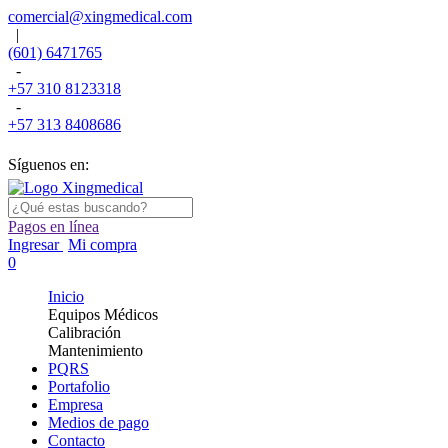
comercial@xingmedical.com
|
(601) 6471765
-
+57 310 8123318
-
+57 313 8408686
Síguenos en:
Pagos en línea
Ingresar
Mi compra
0
Inicio
Equipos Médicos
Calibración
Mantenimiento
PQRS
Portafolio
Empresa
Medios de pago
Contacto