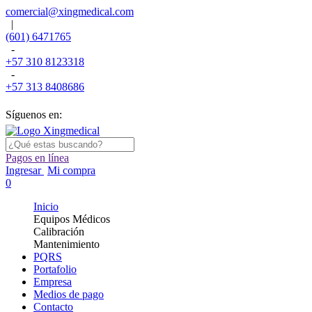
comercial@xingmedical.com
|
(601) 6471765
-
+57 310 8123318
-
+57 313 8408686
Síguenos en:
Pagos en línea
Ingresar
Mi compra
0
Inicio
Equipos Médicos
Calibración
Mantenimiento
PQRS
Portafolio
Empresa
Medios de pago
Contacto