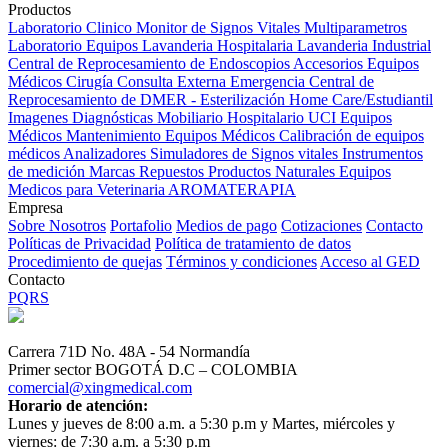
Productos
Laboratorio Clinico
Monitor de Signos Vitales Multiparametros
Laboratorio Equipos
Lavanderia Hospitalaria
Lavanderia Industrial
Central de Reprocesamiento de Endoscopios
Accesorios Equipos
Médicos
Cirugía
Consulta Externa
Emergencia
Central de
Reprocesamiento de DMER - Esterilización
Home Care/Estudiantil
Imagenes Diagnósticas
Mobiliario Hospitalario
UCI
Equipos
Médicos
Mantenimiento Equipos Médicos
Calibración de equipos
médicos
Analizadores
Simuladores de Signos vitales
Instrumentos
de medición
Marcas
Repuestos
Productos Naturales
Equipos
Medicos para Veterinaria
AROMATERAPIA
Empresa
Sobre Nosotros
Portafolio
Medios de pago
Cotizaciones
Contacto
Políticas de Privacidad
Política de tratamiento de datos
Procedimiento de quejas
Términos y condiciones
Acceso al GED
Contacto
PQRS
Carrera 71D No. 48A - 54 Normandía
Primer sector BOGOTÁ D.C – COLOMBIA
comercial@xingmedical.com
Horario de atención:
Lunes y jueves de 8:00 a.m. a 5:30 p.m y Martes, miércoles y
viernes: de 7:30 a.m. a 5:30 p.m