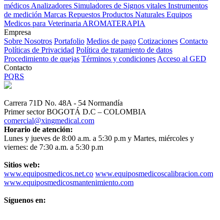
médicos
Analizadores
Simuladores de Signos vitales
Instrumentos
de medición
Marcas
Repuestos
Productos Naturales
Equipos
Medicos para Veterinaria
AROMATERAPIA
Empresa
Sobre Nosotros
Portafolio
Medios de pago
Cotizaciones
Contacto
Políticas de Privacidad
Política de tratamiento de datos
Procedimiento de quejas
Términos y condiciones
Acceso al GED
Contacto
PQRS
Carrera 71D No. 48A - 54 Normandía
Primer sector BOGOTÁ D.C – COLOMBIA
comercial@xingmedical.com
Horario de atención:
Lunes y jueves de 8:00 a.m. a 5:30 p.m y Martes, miércoles y
viernes: de 7:30 a.m. a 5:30 p.m
Sitios web:
www.equiposmedicos.net.co
www.equiposmedicoscalibracion.com
www.equiposmedicosmantenimiento.com
Síguenos en: