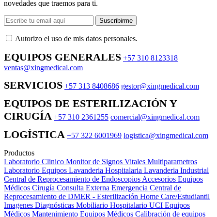
novedades que traemos para ti.
Suscribirme
Autorizo ​​el uso de mis datos personales.
EQUIPOS GENERALES
+57 310 8123318
ventas@xingmedical.com
SERVICIOS
+57 313 8408686
gestor@xingmedical.com
EQUIPOS DE ESTERILIZACIÓN Y
CIRUGÍA
+57 310 2361255
comercial@xingmedical.com
LOGÍSTICA
+57 322 6001969
logistica@xingmedical.com
Productos
Laboratorio Clinico
Monitor de Signos Vitales Multiparametros
Laboratorio Equipos
Lavanderia Hospitalaria
Lavanderia Industrial
Central de Reprocesamiento de Endoscopios
Accesorios Equipos
Médicos
Cirugía
Consulta Externa
Emergencia
Central de
Reprocesamiento de DMER - Esterilización
Home Care/Estudiantil
Imagenes Diagnósticas
Mobiliario Hospitalario
UCI
Equipos
Médicos
Mantenimiento Equipos Médicos
Calibración de equipos