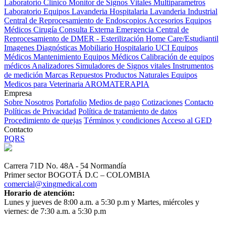
Laboratorio Clinico
Monitor de Signos Vitales Multiparametros
Laboratorio Equipos
Lavanderia Hospitalaria
Lavanderia Industrial
Central de Reprocesamiento de Endoscopios
Accesorios Equipos
Médicos
Cirugía
Consulta Externa
Emergencia
Central de
Reprocesamiento de DMER - Esterilización
Home Care/Estudiantil
Imagenes Diagnósticas
Mobiliario Hospitalario
UCI
Equipos
Médicos
Mantenimiento Equipos Médicos
Calibración de equipos
médicos
Analizadores
Simuladores de Signos vitales
Instrumentos
de medición
Marcas
Repuestos
Productos Naturales
Equipos
Medicos para Veterinaria
AROMATERAPIA
Empresa
Sobre Nosotros
Portafolio
Medios de pago
Cotizaciones
Contacto
Políticas de Privacidad
Política de tratamiento de datos
Procedimiento de quejas
Términos y condiciones
Acceso al GED
Contacto
PQRS
Carrera 71D No. 48A - 54 Normandía
Primer sector BOGOTÁ D.C – COLOMBIA
comercial@xingmedical.com
Horario de atención:
Lunes y jueves de 8:00 a.m. a 5:30 p.m y Martes, miércoles y
viernes: de 7:30 a.m. a 5:30 p.m