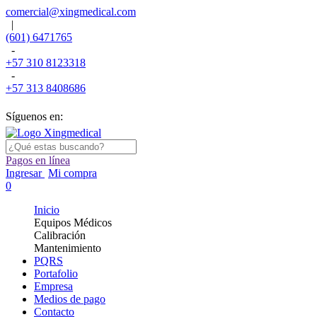
comercial@xingmedical.com
|
(601) 6471765
-
+57 310 8123318
-
+57 313 8408686
Síguenos en:
Pagos en línea
Ingresar
Mi compra
0
Inicio
Equipos Médicos
Calibración
Mantenimiento
PQRS
Portafolio
Empresa
Medios de pago
Contacto