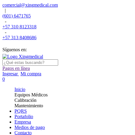
comercial@xingmedical.com
|
(601) 6471765
-
+57 310 8123318
-
+57 313 8408686
Síguenos en:
Pagos en línea
Ingresar
Mi compra
0
Inicio
Equipos Médicos
Calibración
Mantenimiento
PQRS
Portafolio
Empresa
Medios de pago
Contacto