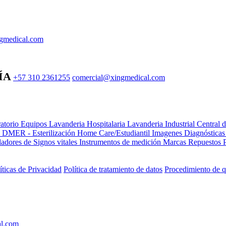
gmedical.com
ÍA
+57 310 2361255
comercial@xingmedical.com
atorio Equipos
Lavanderia Hospitalaria
Lavanderia Industrial
Central 
e DMER - Esterilización
Home Care/Estudiantil
Imagenes Diagnóstica
adores de Signos vitales
Instrumentos de medición
Marcas
Repuestos
íticas de Privacidad
Política de tratamiento de datos
Procedimiento de q
al.com