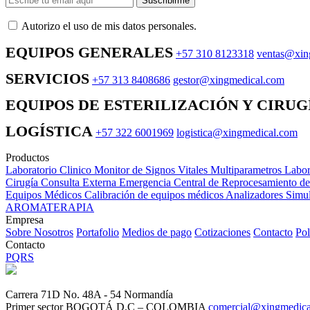
Suscribirme
Autorizo ​​el uso de mis datos personales.
EQUIPOS GENERALES
+57 310 8123318
ventas@xin
SERVICIOS
+57 313 8408686
gestor@xingmedical.com
EQUIPOS DE ESTERILIZACIÓN Y CIRUG
LOGÍSTICA
+57 322 6001969
logistica@xingmedical.com
Productos
Laboratorio Clinico
Monitor de Signos Vitales Multiparametros
Labor
Cirugía
Consulta Externa
Emergencia
Central de Reprocesamiento d
Equipos Médicos
Calibración de equipos médicos
Analizadores
Simul
AROMATERAPIA
Empresa
Sobre Nosotros
Portafolio
Medios de pago
Cotizaciones
Contacto
Pol
Contacto
PQRS
Carrera 71D No. 48A - 54 Normandía
Primer sector BOGOTÁ D.C – COLOMBIA
comercial@xingmedic