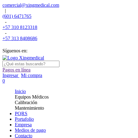
comercial@xingmedical.com
|
(601) 6471765
-
+57 310 8123318
-
+57 313 8408686
Síguenos en:
Pagos en línea
Ingresar
Mi compra
0
Inicio
Equipos Médicos
Calibración
Mantenimiento
PQRS
Portafolio
Empresa
Medios de pago
Contacto