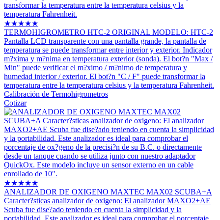
★
★
★
★
★
TERMOHIGROMETRO HTC-2 ORIGINAL MODELO: HTC-2
Pantalla LCD transparente con una pantalla grande, la pantalla de
temperatura se puede transformar entre interior y exterior. Indicador
m?xima y m?nima en temperatura exterior (sonda). El bot?n "Max /
Min" puede verificar el m?ximo / m?nimo de temperatura y
humedad interior / exterior. El bot?n "C / F" puede transformar la
temperatura entre la temperatura celsius y la temperatura Fahrenheit.
Calibración de Termohigrometros
Cotizar
★
★
★
★
★
ANALIZADOR DE OXIGENO MAXTEC MAX02 SCUBA+A
Caracter?sticas analizador de oxigeno: El analizador MAXO2+AE
Scuba fue dise?ado teniendo en cuenta la simplicidad y la
portabilidad. Este analizador es ideal para comprobar el porcentaje