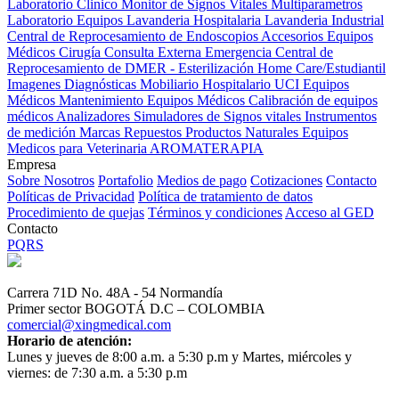
Laboratorio Clinico
Monitor de Signos Vitales Multiparametros
Laboratorio Equipos
Lavanderia Hospitalaria
Lavanderia Industrial
Central de Reprocesamiento de Endoscopios
Accesorios Equipos
Médicos
Cirugía
Consulta Externa
Emergencia
Central de
Reprocesamiento de DMER - Esterilización
Home Care/Estudiantil
Imagenes Diagnósticas
Mobiliario Hospitalario
UCI
Equipos
Médicos
Mantenimiento Equipos Médicos
Calibración de equipos
médicos
Analizadores
Simuladores de Signos vitales
Instrumentos
de medición
Marcas
Repuestos
Productos Naturales
Equipos
Medicos para Veterinaria
AROMATERAPIA
Empresa
Sobre Nosotros
Portafolio
Medios de pago
Cotizaciones
Contacto
Políticas de Privacidad
Política de tratamiento de datos
Procedimiento de quejas
Términos y condiciones
Acceso al GED
Contacto
PQRS
Carrera 71D No. 48A - 54 Normandía
Primer sector BOGOTÁ D.C – COLOMBIA
comercial@xingmedical.com
Horario de atención:
Lunes y jueves de 8:00 a.m. a 5:30 p.m y Martes, miércoles y
viernes: de 7:30 a.m. a 5:30 p.m