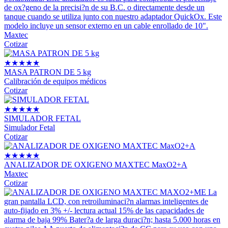
de ox?geno de la precisi?n de su B.C. o directamente desde un
tanque cuando se utiliza junto con nuestro adaptador QuickOx. Este
modelo incluye un sensor externo en un cable enrollado de 10".
Maxtec
Cotizar
★
★
★
★
★
MASA PATRON DE 5 kg
Calibración de equipos médicos
Cotizar
★
★
★
★
★
SIMULADOR FETAL
Simulador Fetal
Cotizar
★
★
★
★
★
ANALIZADOR DE OXIGENO MAXTEC MaxO2+A
Maxtec
Cotizar