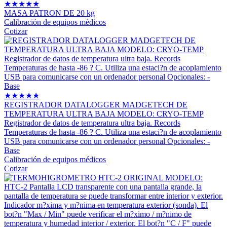
★
★
★
★
★
MASA PATRON DE 20 kg
Calibración de equipos médicos
Cotizar
★
★
★
★
★
REGISTRADOR DATALOGGER MADGETECH DE
TEMPERATURA ULTRA BAJA MODELO: CRYO-TEMP
Registrador de datos de temperatura ultra baja. Records
Temperaturas de hasta -86 ? C. Utiliza una estaci?n de acoplamiento
USB para comunicarse con un ordenador personal Opcionales: -
Base
Calibración de equipos médicos
Cotizar