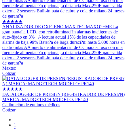
★
★
★
★
★
ANALIZADOR DE OXIGENO MAXTEC MAXO2+ME La
gran pantalla LCD, con retroiluminaci?n alarmas inteligentes de
auto-fijado en 3% +/- lectura actual 15% de las capacidades de
alarma de baja 99% Bater?a de larga duraci?n; hasta 5.000 horas en
cuatro pilas AA puerto de alimentaci?n de CC para su uso con una
fuente de alimentaci?n opcional, a distancia Max-250E para salida
externa 2 sensores Built-in pata de cabra y cola de milano 24 meses
de garant?a
Maxtec
Cotizar
★
★
★
★
★
DATALOGGER DE PRESI?N (REGISTRADOR DE PRESI?N)
MARCA: MADGETECH MODELO: PR140
Calibración de equipos médicos
Cotizar
1