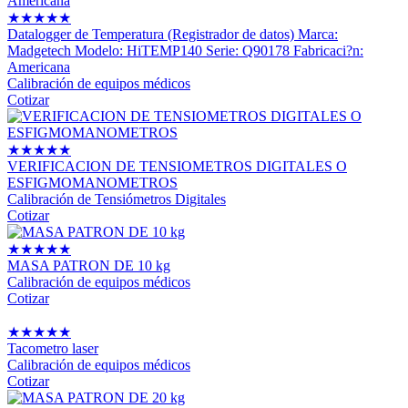
★
★
★
★
★
Datalogger de Temperatura (Registrador de datos) Marca:
Madgetech Modelo: HiTEMP140 Serie: Q90178 Fabricaci?n:
Americana
Calibración de equipos médicos
Cotizar
★
★
★
★
★
VERIFICACION DE TENSIOMETROS DIGITALES O
ESFIGMOMANOMETROS
Calibración de Tensiómetros Digitales
Cotizar
★
★
★
★
★
MASA PATRON DE 10 kg
Calibración de equipos médicos
Cotizar
★
★
★
★
★
Tacometro laser
Calibración de equipos médicos
Cotizar