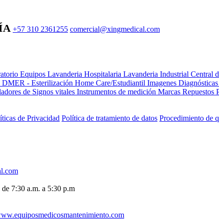
ÍA
+57 310 2361255
comercial@xingmedical.com
atorio Equipos
Lavanderia Hospitalaria
Lavanderia Industrial
Central 
e DMER - Esterilización
Home Care/Estudiantil
Imagenes Diagnóstica
adores de Signos vitales
Instrumentos de medición
Marcas
Repuestos
íticas de Privacidad
Política de tratamiento de datos
Procedimiento de q
al.com
 de 7:30 a.m. a 5:30 p.m
ww.equiposmedicosmantenimiento.com