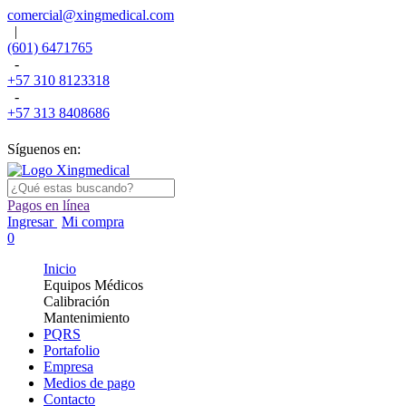
comercial@xingmedical.com
|
(601) 6471765
-
+57 310 8123318
-
+57 313 8408686
Síguenos en:
Pagos en línea
Ingresar
Mi compra
0
Inicio
Equipos Médicos
Calibración
Mantenimiento
PQRS
Portafolio
Empresa
Medios de pago
Contacto