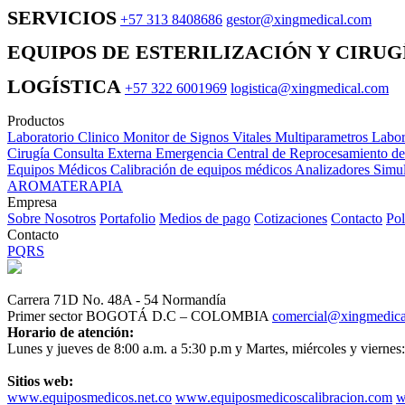
SERVICIOS
+57 313 8408686
gestor@xingmedical.com
EQUIPOS DE ESTERILIZACIÓN Y CIRUG
LOGÍSTICA
+57 322 6001969
logistica@xingmedical.com
Productos
Laboratorio Clinico
Monitor de Signos Vitales Multiparametros
Labor
Cirugía
Consulta Externa
Emergencia
Central de Reprocesamiento d
Equipos Médicos
Calibración de equipos médicos
Analizadores
Simul
AROMATERAPIA
Empresa
Sobre Nosotros
Portafolio
Medios de pago
Cotizaciones
Contacto
Pol
Contacto
PQRS
Carrera 71D No. 48A - 54 Normandía
Primer sector BOGOTÁ D.C – COLOMBIA
comercial@xingmedic
Horario de atención:
Lunes y jueves de 8:00 a.m. a 5:30 p.m y Martes, miércoles y viernes:
Sitios web:
www.equiposmedicos.net.co
www.equiposmedicoscalibracion.com
w