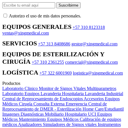
Suscribirme
Autorizo ​​el uso de mis datos personales.
EQUIPOS GENERALES
+57 310 8123318
ventas@xingmedical.com
SERVICIOS
+57 313 8408686
gestor@xingmedical.com
EQUIPOS DE ESTERILIZACIÓN Y
CIRUGÍA
+57 310 2361255
comercial@xingmedical.com
LOGÍSTICA
+57 322 6001969
logistica@xingmedical.com
Productos
Laboratorio Clinico
Monitor de Signos Vitales Multiparametros
Laboratorio Equipos
Lavanderia Hospitalaria
Lavanderia Industrial
Central de Reprocesamiento de Endoscopios
Accesorios Equipos
Médicos
Cirugía
Consulta Externa
Emergencia
Central de
Reprocesamiento de DMER - Esterilización
Home Care/Estudiantil
Imagenes Diagnósticas
Mobiliario Hospitalario
UCI
Equipos
Médicos
Mantenimiento Equipos Médicos
Calibración de equipos
médicos
Analizadores
Simuladores de Signos vitales
Instrumentos