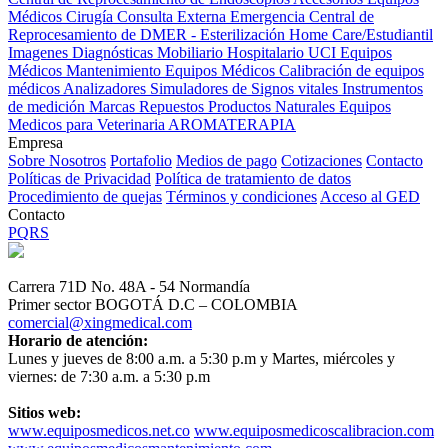
Médicos
Cirugía
Consulta Externa
Emergencia
Central de
Reprocesamiento de DMER - Esterilización
Home Care/Estudiantil
Imagenes Diagnósticas
Mobiliario Hospitalario
UCI
Equipos
Médicos
Mantenimiento Equipos Médicos
Calibración de equipos
médicos
Analizadores
Simuladores de Signos vitales
Instrumentos
de medición
Marcas
Repuestos
Productos Naturales
Equipos
Medicos para Veterinaria
AROMATERAPIA
Empresa
Sobre Nosotros
Portafolio
Medios de pago
Cotizaciones
Contacto
Políticas de Privacidad
Política de tratamiento de datos
Procedimiento de quejas
Términos y condiciones
Acceso al GED
Contacto
PQRS
Carrera 71D No. 48A - 54 Normandía
Primer sector BOGOTÁ D.C – COLOMBIA
comercial@xingmedical.com
Horario de atención:
Lunes y jueves de 8:00 a.m. a 5:30 p.m y Martes, miércoles y
viernes: de 7:30 a.m. a 5:30 p.m
Sitios web:
www.equiposmedicos.net.co
www.equiposmedicoscalibracion.com