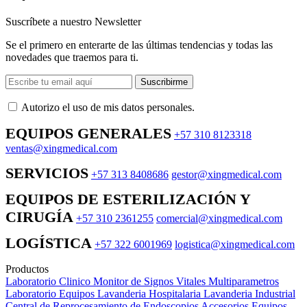
Suscríbete a nuestro Newsletter
Se el primero en enterarte de las últimas tendencias y todas las
novedades que traemos para ti.
Suscribirme
Autorizo ​​el uso de mis datos personales.
EQUIPOS GENERALES
+57 310 8123318
ventas@xingmedical.com
SERVICIOS
+57 313 8408686
gestor@xingmedical.com
EQUIPOS DE ESTERILIZACIÓN Y
CIRUGÍA
+57 310 2361255
comercial@xingmedical.com
LOGÍSTICA
+57 322 6001969
logistica@xingmedical.com
Productos
Laboratorio Clinico
Monitor de Signos Vitales Multiparametros
Laboratorio Equipos
Lavanderia Hospitalaria
Lavanderia Industrial
Central de Reprocesamiento de Endoscopios
Accesorios Equipos