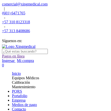
comercial@xingmedical.com
|
(601) 6471765
-
+57 310 8123318
-
+57 313 8408686
Síguenos en:
Pagos en línea
Ingresar
Mi compra
0
Inicio
Equipos Médicos
Calibración
Mantenimiento
PQRS
Portafolio
Empresa
Medios de pago
Contacto