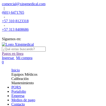
comercial@xingmedical.com
|
(601) 6471765
-
+57 310 8123318
-
+57 313 8408686
Síguenos en:
Pagos en línea
Ingresar
Mi compra
0
Inicio
Equipos Médicos
Calibración
Mantenimiento
PQRS
Portafolio
Empresa
Medios de pago
Contacto