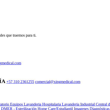
des que traemos para ti.
gmedical.com
ÍA
+57 310 2361255
comercial@xingmedical.com
atorio Equipos
Lavanderia Hospitalaria
Lavanderia Industrial
Central 
e DMER - Esterilización
Home Care/Estudiantil
Imagenes Diagnóstica