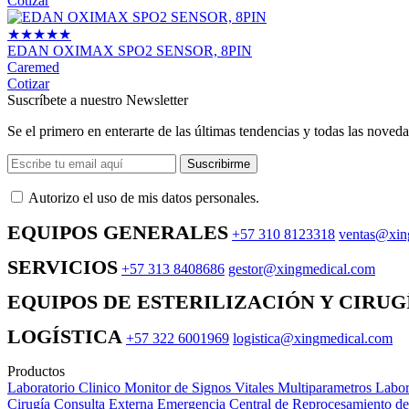
Cotizar
★
★
★
★
★
EDAN OXIMAX SPO2 SENSOR, 8PIN
Caremed
Cotizar
Suscríbete a nuestro Newsletter
Se el primero en enterarte de las últimas tendencias y todas las noveda
Suscribirme
Autorizo ​​el uso de mis datos personales.
EQUIPOS GENERALES
+57 310 8123318
ventas@xin
SERVICIOS
+57 313 8408686
gestor@xingmedical.com
EQUIPOS DE ESTERILIZACIÓN Y CIRUG
LOGÍSTICA
+57 322 6001969
logistica@xingmedical.com
Productos
Laboratorio Clinico
Monitor de Signos Vitales Multiparametros
Labor
Cirugía
Consulta Externa
Emergencia
Central de Reprocesamiento d