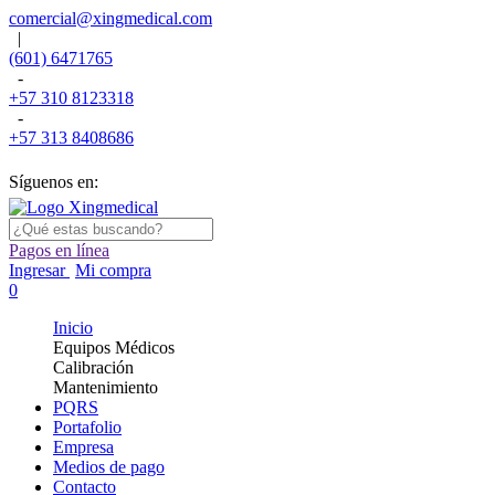
comercial@xingmedical.com
|
(601) 6471765
-
+57 310 8123318
-
+57 313 8408686
Síguenos en:
Pagos en línea
Ingresar
Mi compra
0
Inicio
Equipos Médicos
Calibración
Mantenimiento
PQRS
Portafolio
Empresa
Medios de pago
Contacto