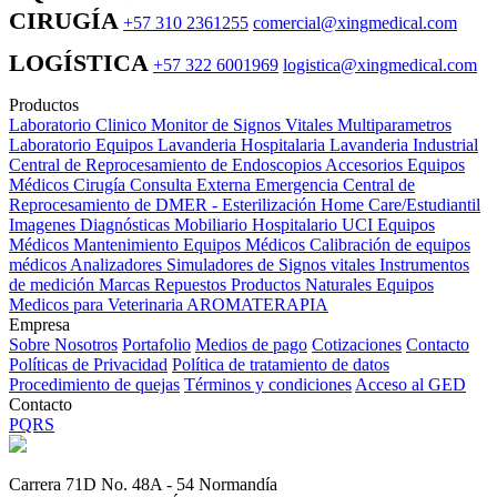
CIRUGÍA
+57 310 2361255
comercial@xingmedical.com
LOGÍSTICA
+57 322 6001969
logistica@xingmedical.com
Productos
Laboratorio Clinico
Monitor de Signos Vitales Multiparametros
Laboratorio Equipos
Lavanderia Hospitalaria
Lavanderia Industrial
Central de Reprocesamiento de Endoscopios
Accesorios Equipos
Médicos
Cirugía
Consulta Externa
Emergencia
Central de
Reprocesamiento de DMER - Esterilización
Home Care/Estudiantil
Imagenes Diagnósticas
Mobiliario Hospitalario
UCI
Equipos
Médicos
Mantenimiento Equipos Médicos
Calibración de equipos
médicos
Analizadores
Simuladores de Signos vitales
Instrumentos
de medición
Marcas
Repuestos
Productos Naturales
Equipos
Medicos para Veterinaria
AROMATERAPIA
Empresa
Sobre Nosotros
Portafolio
Medios de pago
Cotizaciones
Contacto
Políticas de Privacidad
Política de tratamiento de datos
Procedimiento de quejas
Términos y condiciones
Acceso al GED
Contacto
PQRS
Carrera 71D No. 48A - 54 Normandía