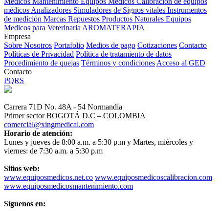
Médicos
Mantenimiento Equipos Médicos
Calibración de equipos
médicos
Analizadores
Simuladores de Signos vitales
Instrumentos
de medición
Marcas
Repuestos
Productos Naturales
Equipos
Medicos para Veterinaria
AROMATERAPIA
Empresa
Sobre Nosotros
Portafolio
Medios de pago
Cotizaciones
Contacto
Políticas de Privacidad
Política de tratamiento de datos
Procedimiento de quejas
Términos y condiciones
Acceso al GED
Contacto
PQRS
Carrera 71D No. 48A - 54 Normandía
Primer sector BOGOTÁ D.C – COLOMBIA
comercial@xingmedical.com
Horario de atención:
Lunes y jueves de 8:00 a.m. a 5:30 p.m y Martes, miércoles y
viernes: de 7:30 a.m. a 5:30 p.m
Sitios web:
www.equiposmedicos.net.co
www.equiposmedicoscalibracion.com
www.equiposmedicosmantenimiento.com
Síguenos en: