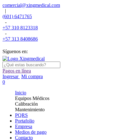
comercial@xingmedical.com
|
(601) 6471765
-
+57 310 8123318
-
+57 313 8408686
Síguenos en:
Pagos en línea
Ingresar
Mi compra
0
Inicio
Equipos Médicos
Calibración
Mantenimiento
PQRS
Portafolio
Empresa
Medios de pago
Contacto