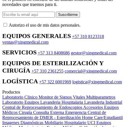
novedades que traemos para ti.
Suscribirme
Autorizo ​​el uso de mis datos personales.
EQUIPOS GENERALES
+57 310 8123318
ventas@xingmedical.com
SERVICIOS
+57 313 8408686
gestor@xingmedical.com
EQUIPOS DE ESTERILIZACIÓN Y
CIRUGÍA
+57 310 2361255
comercial@xingmedical.com
LOGÍSTICA
+57 322 6001969
logistica@xingmedical.com
Productos
Laboratorio Clinico
Monitor de Signos Vitales Multiparametros
Laboratorio Equipos
Lavanderia Hospitalaria
Lavanderia Industrial
Central de Reprocesamiento de Endoscopios
Accesorios Equipos
Médicos
Cirugía
Consulta Externa
Emergencia
Central de
Reprocesamiento de DMER - Esterilización
Home Care/Estudiantil
Imagenes Diagnósticas
Mobiliario Hospitalario
UCI
Equipos