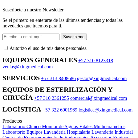
Suscríbete a nuestro Newsletter
Se el primero en enterarte de las últimas tendencias y todas las
novedades que traemos para ti.
Suscribirme
Autorizo ​​el uso de mis datos personales.
EQUIPOS GENERALES
+57 310 8123318
ventas@xingmedical.com
SERVICIOS
+57 313 8408686
gestor@xingmedical.com
EQUIPOS DE ESTERILIZACIÓN Y
CIRUGÍA
+57 310 2361255
comercial@xingmedical.com
LOGÍSTICA
+57 322 6001969
logistica@xingmedical.com
Productos
Laboratorio Clinico
Monitor de Signos Vitales Multiparametros
Laboratorio Equipos
Lavanderia Hospitalaria
Lavanderia Industrial
Central de Reprocesamiento de Endoscopios
Accesorios Equipos