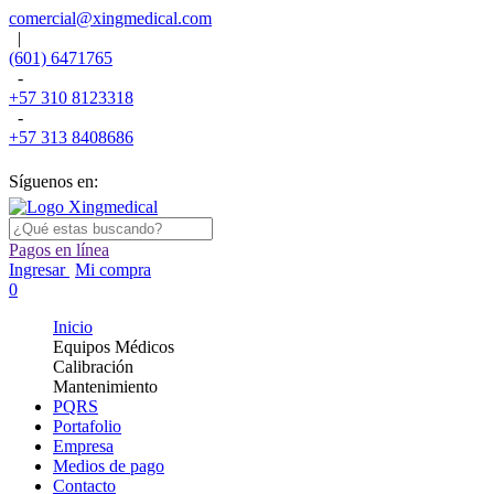
comercial@xingmedical.com
|
(601) 6471765
-
+57 310 8123318
-
+57 313 8408686
Síguenos en:
Pagos en línea
Ingresar
Mi compra
0
Inicio
Equipos Médicos
Calibración
Mantenimiento
PQRS
Portafolio
Empresa
Medios de pago
Contacto