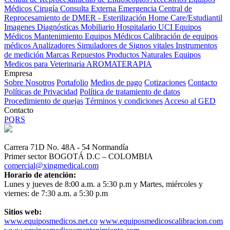
Médicos
Cirugía
Consulta Externa
Emergencia
Central de
Reprocesamiento de DMER - Esterilización
Home Care/Estudiantil
Imagenes Diagnósticas
Mobiliario Hospitalario
UCI
Equipos
Médicos
Mantenimiento Equipos Médicos
Calibración de equipos
médicos
Analizadores
Simuladores de Signos vitales
Instrumentos
de medición
Marcas
Repuestos
Productos Naturales
Equipos
Medicos para Veterinaria
AROMATERAPIA
Empresa
Sobre Nosotros
Portafolio
Medios de pago
Cotizaciones
Contacto
Políticas de Privacidad
Política de tratamiento de datos
Procedimiento de quejas
Términos y condiciones
Acceso al GED
Contacto
PQRS
Carrera 71D No. 48A - 54 Normandía
Primer sector BOGOTÁ D.C – COLOMBIA
comercial@xingmedical.com
Horario de atención:
Lunes y jueves de 8:00 a.m. a 5:30 p.m y Martes, miércoles y
viernes: de 7:30 a.m. a 5:30 p.m
Sitios web:
www.equiposmedicos.net.co
www.equiposmedicoscalibracion.com