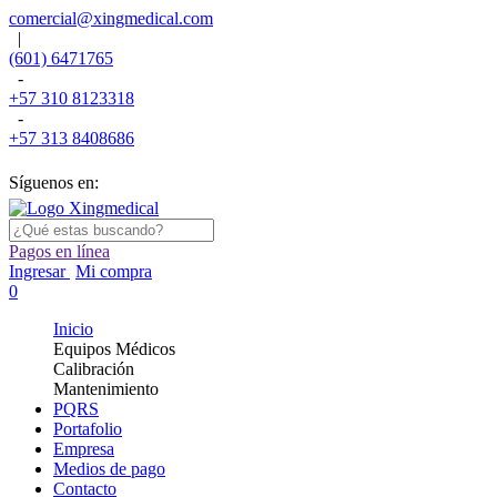
comercial@xingmedical.com
|
(601) 6471765
-
+57 310 8123318
-
+57 313 8408686
Síguenos en:
Pagos en línea
Ingresar
Mi compra
0
Inicio
Equipos Médicos
Calibración
Mantenimiento
PQRS
Portafolio
Empresa
Medios de pago
Contacto