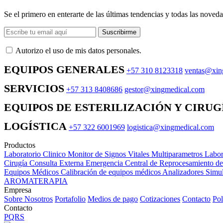
Se el primero en enterarte de las últimas tendencias y todas las noveda
Suscribirme
Autorizo ​​el uso de mis datos personales.
EQUIPOS GENERALES
+57 310 8123318
ventas@xin
SERVICIOS
+57 313 8408686
gestor@xingmedical.com
EQUIPOS DE ESTERILIZACIÓN Y CIRUG
LOGÍSTICA
+57 322 6001969
logistica@xingmedical.com
Productos
Laboratorio Clinico
Monitor de Signos Vitales Multiparametros
Labor
Cirugía
Consulta Externa
Emergencia
Central de Reprocesamiento d
Equipos Médicos
Calibración de equipos médicos
Analizadores
Simul
AROMATERAPIA
Empresa
Sobre Nosotros
Portafolio
Medios de pago
Cotizaciones
Contacto
Pol
Contacto
PQRS