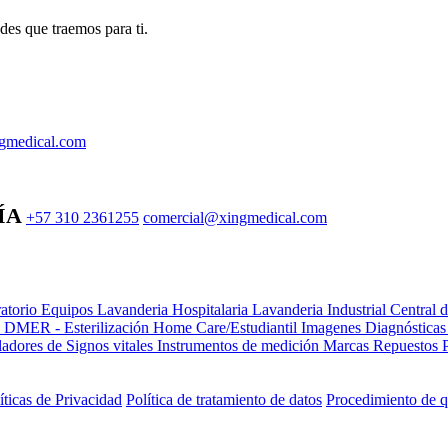
des que traemos para ti.
gmedical.com
ÍA
+57 310 2361255
comercial@xingmedical.com
atorio Equipos
Lavanderia Hospitalaria
Lavanderia Industrial
Central 
e DMER - Esterilización
Home Care/Estudiantil
Imagenes Diagnóstica
adores de Signos vitales
Instrumentos de medición
Marcas
Repuestos
íticas de Privacidad
Política de tratamiento de datos
Procedimiento de q