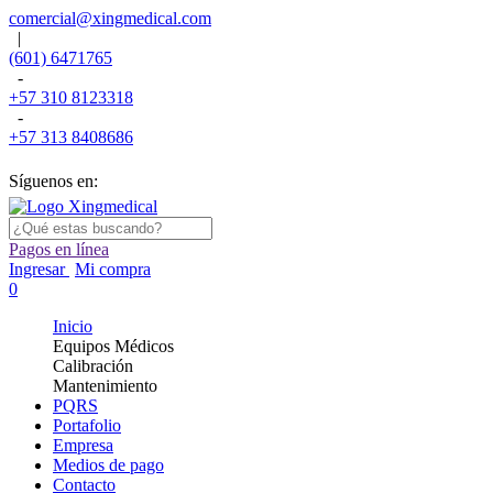
comercial@xingmedical.com
|
(601) 6471765
-
+57 310 8123318
-
+57 313 8408686
Síguenos en:
Pagos en línea
Ingresar
Mi compra
0
Inicio
Equipos Médicos
Calibración
Mantenimiento
PQRS
Portafolio
Empresa
Medios de pago
Contacto