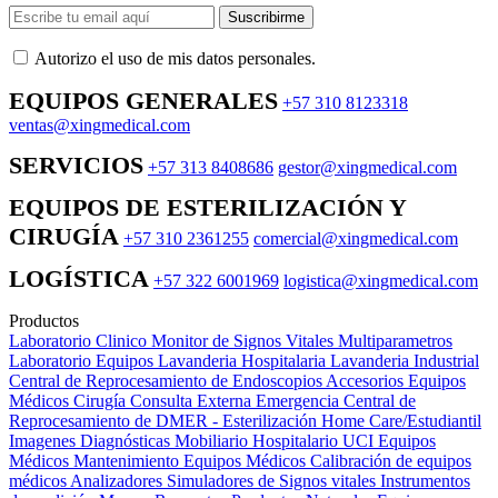
Suscribirme
Autorizo ​​el uso de mis datos personales.
EQUIPOS GENERALES
+57 310 8123318
ventas@xingmedical.com
SERVICIOS
+57 313 8408686
gestor@xingmedical.com
EQUIPOS DE ESTERILIZACIÓN Y
CIRUGÍA
+57 310 2361255
comercial@xingmedical.com
LOGÍSTICA
+57 322 6001969
logistica@xingmedical.com
Productos
Laboratorio Clinico
Monitor de Signos Vitales Multiparametros
Laboratorio Equipos
Lavanderia Hospitalaria
Lavanderia Industrial
Central de Reprocesamiento de Endoscopios
Accesorios Equipos
Médicos
Cirugía
Consulta Externa
Emergencia
Central de
Reprocesamiento de DMER - Esterilización
Home Care/Estudiantil
Imagenes Diagnósticas
Mobiliario Hospitalario
UCI
Equipos
Médicos
Mantenimiento Equipos Médicos
Calibración de equipos
médicos
Analizadores
Simuladores de Signos vitales
Instrumentos