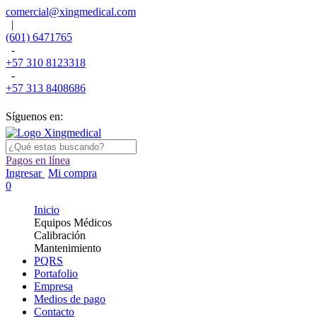
comercial@xingmedical.com
|
(601) 6471765
-
+57 310 8123318
-
+57 313 8408686
Síguenos en:
Pagos en línea
Ingresar
Mi compra
0
Inicio
Equipos Médicos
Calibración
Mantenimiento
PQRS
Portafolio
Empresa
Medios de pago
Contacto