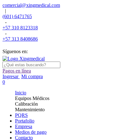
comercial@xingmedical.com
|
(601) 6471765
-
+57 310 8123318
-
+57 313 8408686
Síguenos en:
Pagos en línea
Ingresar
Mi compra
0
Inicio
Equipos Médicos
Calibración
Mantenimiento
PQRS
Portafolio
Empresa
Medios de pago
Contacto