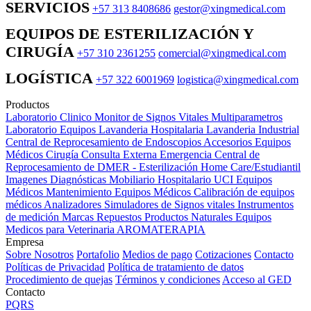
SERVICIOS
+57 313 8408686
gestor@xingmedical.com
EQUIPOS DE ESTERILIZACIÓN Y
CIRUGÍA
+57 310 2361255
comercial@xingmedical.com
LOGÍSTICA
+57 322 6001969
logistica@xingmedical.com
Productos
Laboratorio Clinico
Monitor de Signos Vitales Multiparametros
Laboratorio Equipos
Lavanderia Hospitalaria
Lavanderia Industrial
Central de Reprocesamiento de Endoscopios
Accesorios Equipos
Médicos
Cirugía
Consulta Externa
Emergencia
Central de
Reprocesamiento de DMER - Esterilización
Home Care/Estudiantil
Imagenes Diagnósticas
Mobiliario Hospitalario
UCI
Equipos
Médicos
Mantenimiento Equipos Médicos
Calibración de equipos
médicos
Analizadores
Simuladores de Signos vitales
Instrumentos
de medición
Marcas
Repuestos
Productos Naturales
Equipos
Medicos para Veterinaria
AROMATERAPIA
Empresa
Sobre Nosotros
Portafolio
Medios de pago
Cotizaciones
Contacto
Políticas de Privacidad
Política de tratamiento de datos
Procedimiento de quejas
Términos y condiciones
Acceso al GED
Contacto
PQRS