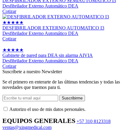
DESFIBRILADOR EXTERNO SEMIAUTOMATICO I3
Desfibrilador Externo Automático DEA
Cotizar
★
★
★
★
★
DESFIBRILADOR EXTERNO AUTOMATICO I3
Desfibrilador Externo Automático DEA
Cotizar
★
★
★
★
★
Gabinete de pared para DEA sin alarma AIVIA
Desfibrilador Externo Automático DEA
Cotizar
Suscríbete a nuestro Newsletter
Se el primero en enterarte de las últimas tendencias y todas las
novedades que traemos para ti.
Suscribirme
Autorizo ​​el uso de mis datos personales.
EQUIPOS GENERALES
+57 310 8123318
ventas@xingmedical.com