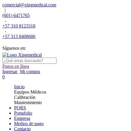
comercial@xingmedical.com
|
(601) 6471765
-
+57 310 8123318
-
+57 313 8408686
Síguenos en:
Pagos en línea
Ingresar
Mi compra
0
Inicio
Equipos Médicos
Calibración
Mantenimiento
PQRS
Portafolio
Empresa
Medios de pago
Contacto