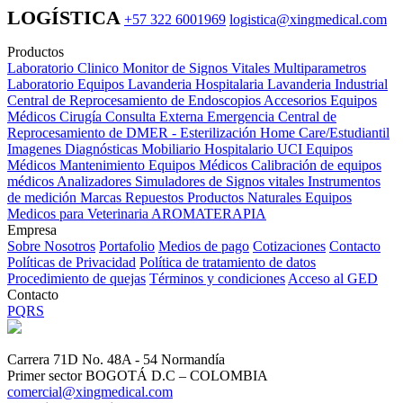
LOGÍSTICA
+57 322 6001969
logistica@xingmedical.com
Productos
Laboratorio Clinico
Monitor de Signos Vitales Multiparametros
Laboratorio Equipos
Lavanderia Hospitalaria
Lavanderia Industrial
Central de Reprocesamiento de Endoscopios
Accesorios Equipos
Médicos
Cirugía
Consulta Externa
Emergencia
Central de
Reprocesamiento de DMER - Esterilización
Home Care/Estudiantil
Imagenes Diagnósticas
Mobiliario Hospitalario
UCI
Equipos
Médicos
Mantenimiento Equipos Médicos
Calibración de equipos
médicos
Analizadores
Simuladores de Signos vitales
Instrumentos
de medición
Marcas
Repuestos
Productos Naturales
Equipos
Medicos para Veterinaria
AROMATERAPIA
Empresa
Sobre Nosotros
Portafolio
Medios de pago
Cotizaciones
Contacto
Políticas de Privacidad
Política de tratamiento de datos
Procedimiento de quejas
Términos y condiciones
Acceso al GED
Contacto
PQRS
Carrera 71D No. 48A - 54 Normandía
Primer sector BOGOTÁ D.C – COLOMBIA
comercial@xingmedical.com