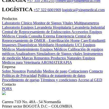
CIRUGÍA
+57 310 2361255
comercial@xingmedical.com
LOGÍSTICA
+57 322 6001969
logistica@xingmedical.com
Productos
Laboratorio Clinico
Monitor de Signos Vitales Multiparametros
Laboratorio Equipos
Lavanderia Hospitalaria
Lavanderia Industrial
Central de Reprocesamiento de Endoscopios
Accesorios Equipos
Médicos
Cirugía
Consulta Externa
Emergencia
Central de
Reprocesamiento de DMER - Esterilización
Home Care/Estudiantil
Imagenes Diagnósticas
Mobiliario Hospitalario
UCI
Equipos
Médicos
Mantenimiento Equipos Médicos
Calibración de equipos
médicos
Analizadores
Simuladores de Signos vitales
Instrumentos
de medición
Marcas
Repuestos
Productos Naturales
Equipos
Medicos para Veterinaria
AROMATERAPIA
Empresa
Sobre Nosotros
Portafolio
Medios de pago
Cotizaciones
Contacto
Políticas de Privacidad
Política de tratamiento de datos
Procedimiento de quejas
Términos y condiciones
Acceso al GED
Contacto
PQRS
Carrera 71D No. 48A - 54 Normandía
Primer sector BOGOTÁ D.C – COLOMBIA