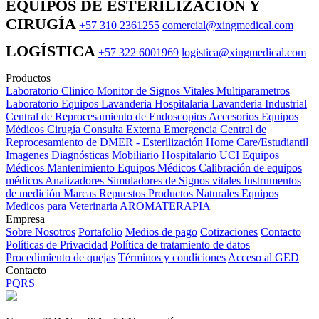
EQUIPOS DE ESTERILIZACIÓN Y
CIRUGÍA
+57 310 2361255
comercial@xingmedical.com
LOGÍSTICA
+57 322 6001969
logistica@xingmedical.com
Productos
Laboratorio Clinico
Monitor de Signos Vitales Multiparametros
Laboratorio Equipos
Lavanderia Hospitalaria
Lavanderia Industrial
Central de Reprocesamiento de Endoscopios
Accesorios Equipos
Médicos
Cirugía
Consulta Externa
Emergencia
Central de
Reprocesamiento de DMER - Esterilización
Home Care/Estudiantil
Imagenes Diagnósticas
Mobiliario Hospitalario
UCI
Equipos
Médicos
Mantenimiento Equipos Médicos
Calibración de equipos
médicos
Analizadores
Simuladores de Signos vitales
Instrumentos
de medición
Marcas
Repuestos
Productos Naturales
Equipos
Medicos para Veterinaria
AROMATERAPIA
Empresa
Sobre Nosotros
Portafolio
Medios de pago
Cotizaciones
Contacto
Políticas de Privacidad
Política de tratamiento de datos
Procedimiento de quejas
Términos y condiciones
Acceso al GED
Contacto
PQRS