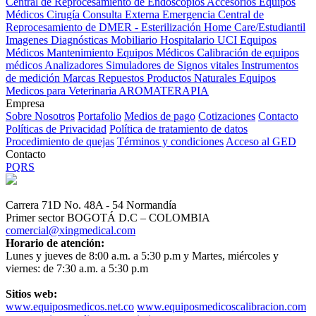
Central de Reprocesamiento de Endoscopios
Accesorios Equipos
Médicos
Cirugía
Consulta Externa
Emergencia
Central de
Reprocesamiento de DMER - Esterilización
Home Care/Estudiantil
Imagenes Diagnósticas
Mobiliario Hospitalario
UCI
Equipos
Médicos
Mantenimiento Equipos Médicos
Calibración de equipos
médicos
Analizadores
Simuladores de Signos vitales
Instrumentos
de medición
Marcas
Repuestos
Productos Naturales
Equipos
Medicos para Veterinaria
AROMATERAPIA
Empresa
Sobre Nosotros
Portafolio
Medios de pago
Cotizaciones
Contacto
Políticas de Privacidad
Política de tratamiento de datos
Procedimiento de quejas
Términos y condiciones
Acceso al GED
Contacto
PQRS
Carrera 71D No. 48A - 54 Normandía
Primer sector BOGOTÁ D.C – COLOMBIA
comercial@xingmedical.com
Horario de atención:
Lunes y jueves de 8:00 a.m. a 5:30 p.m y Martes, miércoles y
viernes: de 7:30 a.m. a 5:30 p.m
Sitios web:
www.equiposmedicos.net.co
www.equiposmedicoscalibracion.com