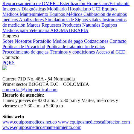
Reprocesamiento de DMER - Esterilización
Home Care/Estudiantil
Imagenes Diagnósticas
Mobiliario Hospitalario
UCI
Equipos
Médicos
Mantenimiento Equipos Médicos
Calibración de equipos
médicos
Analizadores
Simuladores de Signos vitales
Instrumentos
de medición
Marcas
Repuestos
Productos Naturales
Equipos
Medicos para Veterinaria
AROMATERAPIA
Empresa
Sobre Nosotros
Portafolio
Medios de pago
Cotizaciones
Contacto
Políticas de Privacidad
Política de tratamiento de datos
Procedimiento de quejas
Términos y condiciones
Acceso al GED
Contacto
PQRS
Carrera 71D No. 48A - 54 Normandía
Primer sector BOGOTÁ D.C – COLOMBIA
comercial@xingmedical.com
Horario de atención:
Lunes y jueves de 8:00 a.m. a 5:30 p.m y Martes, miércoles y
viernes: de 7:30 a.m. a 5:30 p.m
Sitios web:
www.equiposmedicos.net.co
www.equiposmedicoscalibracion.com
www.equiposmedicosmantenimiento.com