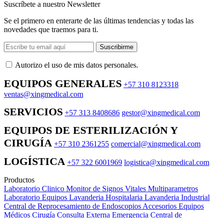
Suscríbete a nuestro Newsletter
Se el primero en enterarte de las últimas tendencias y todas las
novedades que traemos para ti.
Suscribirme
Autorizo ​​el uso de mis datos personales.
EQUIPOS GENERALES
+57 310 8123318
ventas@xingmedical.com
SERVICIOS
+57 313 8408686
gestor@xingmedical.com
EQUIPOS DE ESTERILIZACIÓN Y
CIRUGÍA
+57 310 2361255
comercial@xingmedical.com
LOGÍSTICA
+57 322 6001969
logistica@xingmedical.com
Productos
Laboratorio Clinico
Monitor de Signos Vitales Multiparametros
Laboratorio Equipos
Lavanderia Hospitalaria
Lavanderia Industrial
Central de Reprocesamiento de Endoscopios
Accesorios Equipos
Médicos
Cirugía
Consulta Externa
Emergencia
Central de