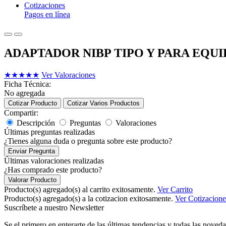
Cotizaciones
Pagos en línea
ADAPTADOR NIBP TIPO Y PARA EQU
★
★
★
★
★
Ver Valoraciones
Ficha Técnica:
No agregada
Cotizar Producto
Cotizar Varios Productos
Compartir:
Descripción
Preguntas
Valoraciones
Últimas preguntas realizadas
¿Tienes alguna duda o pregunta sobre este producto?
Enviar Pregunta
Últimas valoraciones realizadas
¿Has comprado este producto?
Valorar Producto
Producto(s) agregado(s) al carrito exitosamente.
Ver Carrito
Producto(s) agregado(s) a la cotizacion exitosamente.
Ver Cotizacione
Suscríbete a nuestro Newsletter
Se el primero en enterarte de las últimas tendencias y todas las noveda