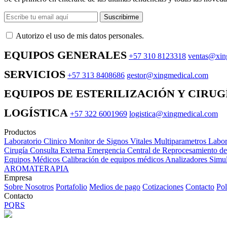
Suscribirme
Autorizo ​​el uso de mis datos personales.
EQUIPOS GENERALES
+57 310 8123318
ventas@xin
SERVICIOS
+57 313 8408686
gestor@xingmedical.com
EQUIPOS DE ESTERILIZACIÓN Y CIRUG
LOGÍSTICA
+57 322 6001969
logistica@xingmedical.com
Productos
Laboratorio Clinico
Monitor de Signos Vitales Multiparametros
Labor
Cirugía
Consulta Externa
Emergencia
Central de Reprocesamiento d
Equipos Médicos
Calibración de equipos médicos
Analizadores
Simul
AROMATERAPIA
Empresa
Sobre Nosotros
Portafolio
Medios de pago
Cotizaciones
Contacto
Pol
Contacto
PQRS