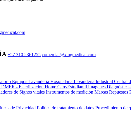
gmedical.com
ÍA
+57 310 2361255
comercial@xingmedical.com
atorio Equipos
Lavanderia Hospitalaria
Lavanderia Industrial
Central 
e DMER - Esterilización
Home Care/Estudiantil
Imagenes Diagnóstica
adores de Signos vitales
Instrumentos de medición
Marcas
Repuestos
íticas de Privacidad
Política de tratamiento de datos
Procedimiento de q