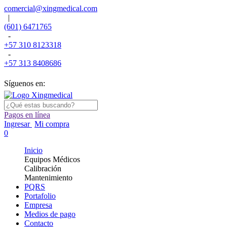
comercial@xingmedical.com
|
(601) 6471765
-
+57 310 8123318
-
+57 313 8408686
Síguenos en:
Pagos en línea
Ingresar
Mi compra
0
Inicio
Equipos Médicos
Calibración
Mantenimiento
PQRS
Portafolio
Empresa
Medios de pago
Contacto