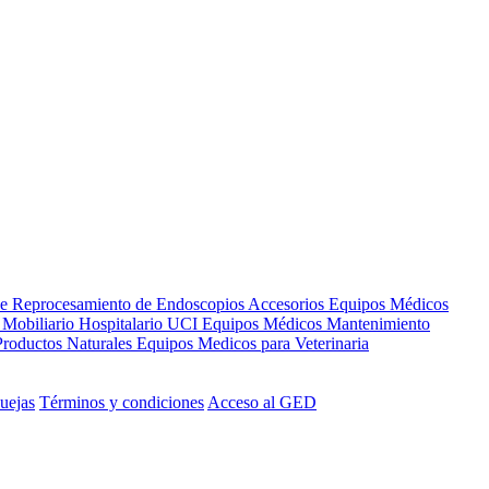
de Reprocesamiento de Endoscopios
Accesorios Equipos Médicos
s
Mobiliario Hospitalario
UCI
Equipos Médicos
Mantenimiento
Productos Naturales
Equipos Medicos para Veterinaria
uejas
Términos y condiciones
Acceso al GED