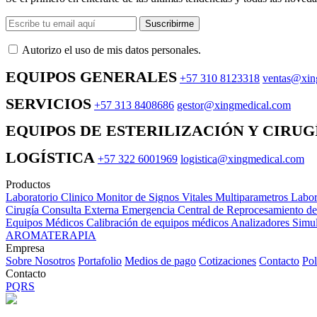
Suscribirme
Autorizo ​​el uso de mis datos personales.
EQUIPOS GENERALES
+57 310 8123318
ventas@xin
SERVICIOS
+57 313 8408686
gestor@xingmedical.com
EQUIPOS DE ESTERILIZACIÓN Y CIRUG
LOGÍSTICA
+57 322 6001969
logistica@xingmedical.com
Productos
Laboratorio Clinico
Monitor de Signos Vitales Multiparametros
Labor
Cirugía
Consulta Externa
Emergencia
Central de Reprocesamiento d
Equipos Médicos
Calibración de equipos médicos
Analizadores
Simul
AROMATERAPIA
Empresa
Sobre Nosotros
Portafolio
Medios de pago
Cotizaciones
Contacto
Pol
Contacto
PQRS