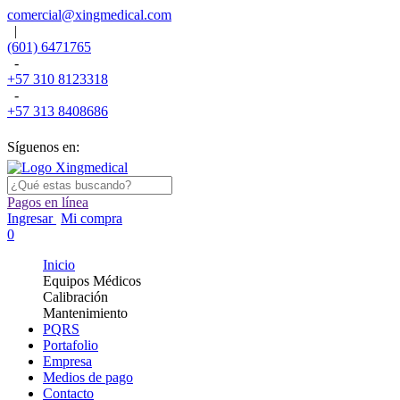
comercial@xingmedical.com
|
(601) 6471765
-
+57 310 8123318
-
+57 313 8408686
Síguenos en:
Pagos en línea
Ingresar
Mi compra
0
Inicio
Equipos Médicos
Calibración
Mantenimiento
PQRS
Portafolio
Empresa
Medios de pago
Contacto