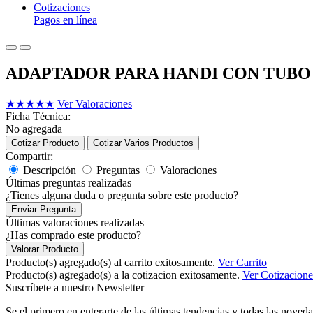
Cotizaciones
Pagos en línea
ADAPTADOR PARA HANDI CON TUBO
★
★
★
★
★
Ver Valoraciones
Ficha Técnica:
No agregada
Cotizar Producto
Cotizar Varios Productos
Compartir:
Descripción
Preguntas
Valoraciones
Últimas preguntas realizadas
¿Tienes alguna duda o pregunta sobre este producto?
Enviar Pregunta
Últimas valoraciones realizadas
¿Has comprado este producto?
Valorar Producto
Producto(s) agregado(s) al carrito exitosamente.
Ver Carrito
Producto(s) agregado(s) a la cotizacion exitosamente.
Ver Cotizacione
Suscríbete a nuestro Newsletter
Se el primero en enterarte de las últimas tendencias y todas las noveda