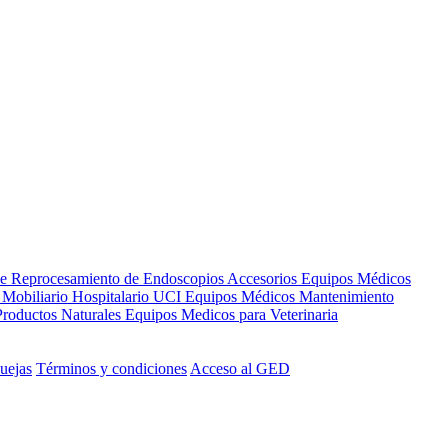
de Reprocesamiento de Endoscopios
Accesorios Equipos Médicos
s
Mobiliario Hospitalario
UCI
Equipos Médicos
Mantenimiento
Productos Naturales
Equipos Medicos para Veterinaria
uejas
Términos y condiciones
Acceso al GED