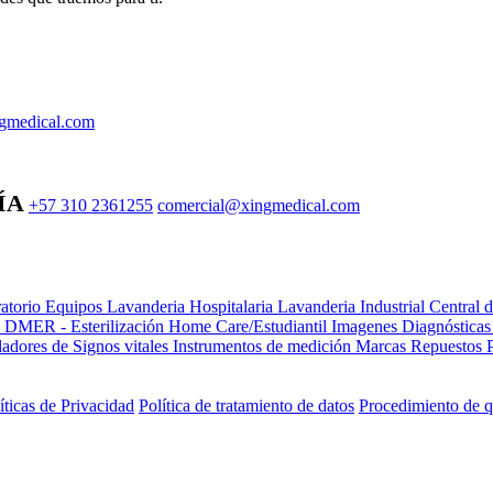
gmedical.com
ÍA
+57 310 2361255
comercial@xingmedical.com
atorio Equipos
Lavanderia Hospitalaria
Lavanderia Industrial
Central 
e DMER - Esterilización
Home Care/Estudiantil
Imagenes Diagnóstica
adores de Signos vitales
Instrumentos de medición
Marcas
Repuestos
íticas de Privacidad
Política de tratamiento de datos
Procedimiento de q