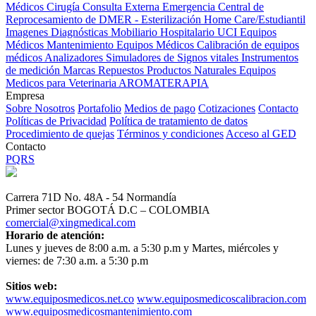
Médicos
Cirugía
Consulta Externa
Emergencia
Central de
Reprocesamiento de DMER - Esterilización
Home Care/Estudiantil
Imagenes Diagnósticas
Mobiliario Hospitalario
UCI
Equipos
Médicos
Mantenimiento Equipos Médicos
Calibración de equipos
médicos
Analizadores
Simuladores de Signos vitales
Instrumentos
de medición
Marcas
Repuestos
Productos Naturales
Equipos
Medicos para Veterinaria
AROMATERAPIA
Empresa
Sobre Nosotros
Portafolio
Medios de pago
Cotizaciones
Contacto
Políticas de Privacidad
Política de tratamiento de datos
Procedimiento de quejas
Términos y condiciones
Acceso al GED
Contacto
PQRS
Carrera 71D No. 48A - 54 Normandía
Primer sector BOGOTÁ D.C – COLOMBIA
comercial@xingmedical.com
Horario de atención:
Lunes y jueves de 8:00 a.m. a 5:30 p.m y Martes, miércoles y
viernes: de 7:30 a.m. a 5:30 p.m
Sitios web:
www.equiposmedicos.net.co
www.equiposmedicoscalibracion.com
www.equiposmedicosmantenimiento.com