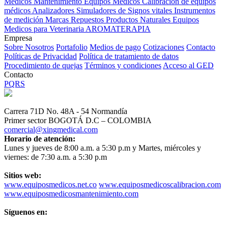
Médicos
Mantenimiento Equipos Médicos
Calibración de equipos
médicos
Analizadores
Simuladores de Signos vitales
Instrumentos
de medición
Marcas
Repuestos
Productos Naturales
Equipos
Medicos para Veterinaria
AROMATERAPIA
Empresa
Sobre Nosotros
Portafolio
Medios de pago
Cotizaciones
Contacto
Políticas de Privacidad
Política de tratamiento de datos
Procedimiento de quejas
Términos y condiciones
Acceso al GED
Contacto
PQRS
Carrera 71D No. 48A - 54 Normandía
Primer sector BOGOTÁ D.C – COLOMBIA
comercial@xingmedical.com
Horario de atención:
Lunes y jueves de 8:00 a.m. a 5:30 p.m y Martes, miércoles y
viernes: de 7:30 a.m. a 5:30 p.m
Sitios web:
www.equiposmedicos.net.co
www.equiposmedicoscalibracion.com
www.equiposmedicosmantenimiento.com
Síguenos en: