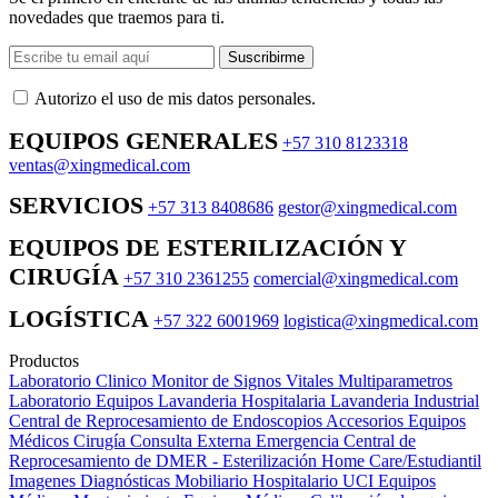
novedades que traemos para ti.
Suscribirme
Autorizo ​​el uso de mis datos personales.
EQUIPOS GENERALES
+57 310 8123318
ventas@xingmedical.com
SERVICIOS
+57 313 8408686
gestor@xingmedical.com
EQUIPOS DE ESTERILIZACIÓN Y
CIRUGÍA
+57 310 2361255
comercial@xingmedical.com
LOGÍSTICA
+57 322 6001969
logistica@xingmedical.com
Productos
Laboratorio Clinico
Monitor de Signos Vitales Multiparametros
Laboratorio Equipos
Lavanderia Hospitalaria
Lavanderia Industrial
Central de Reprocesamiento de Endoscopios
Accesorios Equipos
Médicos
Cirugía
Consulta Externa
Emergencia
Central de
Reprocesamiento de DMER - Esterilización
Home Care/Estudiantil
Imagenes Diagnósticas
Mobiliario Hospitalario
UCI
Equipos