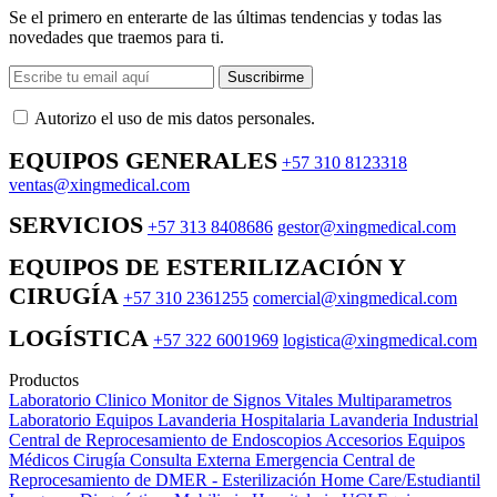
Se el primero en enterarte de las últimas tendencias y todas las
novedades que traemos para ti.
Suscribirme
Autorizo ​​el uso de mis datos personales.
EQUIPOS GENERALES
+57 310 8123318
ventas@xingmedical.com
SERVICIOS
+57 313 8408686
gestor@xingmedical.com
EQUIPOS DE ESTERILIZACIÓN Y
CIRUGÍA
+57 310 2361255
comercial@xingmedical.com
LOGÍSTICA
+57 322 6001969
logistica@xingmedical.com
Productos
Laboratorio Clinico
Monitor de Signos Vitales Multiparametros
Laboratorio Equipos
Lavanderia Hospitalaria
Lavanderia Industrial
Central de Reprocesamiento de Endoscopios
Accesorios Equipos
Médicos
Cirugía
Consulta Externa
Emergencia
Central de
Reprocesamiento de DMER - Esterilización
Home Care/Estudiantil