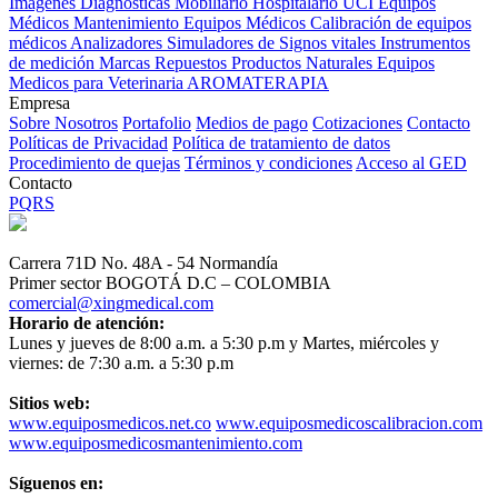
Imagenes Diagnósticas
Mobiliario Hospitalario
UCI
Equipos
Médicos
Mantenimiento Equipos Médicos
Calibración de equipos
médicos
Analizadores
Simuladores de Signos vitales
Instrumentos
de medición
Marcas
Repuestos
Productos Naturales
Equipos
Medicos para Veterinaria
AROMATERAPIA
Empresa
Sobre Nosotros
Portafolio
Medios de pago
Cotizaciones
Contacto
Políticas de Privacidad
Política de tratamiento de datos
Procedimiento de quejas
Términos y condiciones
Acceso al GED
Contacto
PQRS
Carrera 71D No. 48A - 54 Normandía
Primer sector BOGOTÁ D.C – COLOMBIA
comercial@xingmedical.com
Horario de atención:
Lunes y jueves de 8:00 a.m. a 5:30 p.m y Martes, miércoles y
viernes: de 7:30 a.m. a 5:30 p.m
Sitios web:
www.equiposmedicos.net.co
www.equiposmedicoscalibracion.com
www.equiposmedicosmantenimiento.com
Síguenos en: