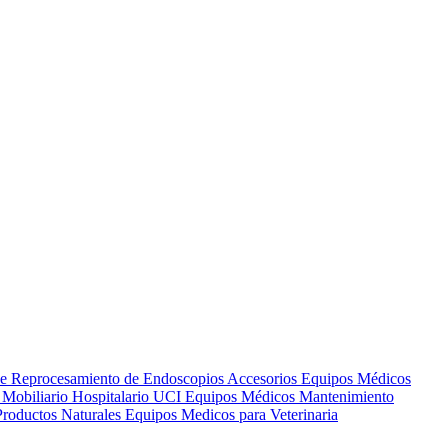
de Reprocesamiento de Endoscopios
Accesorios Equipos Médicos
s
Mobiliario Hospitalario
UCI
Equipos Médicos
Mantenimiento
Productos Naturales
Equipos Medicos para Veterinaria