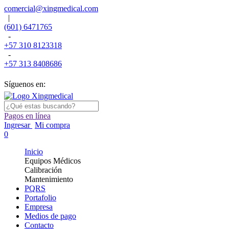
comercial@xingmedical.com
|
(601) 6471765
-
+57 310 8123318
-
+57 313 8408686
Síguenos en:
Pagos en línea
Ingresar
Mi compra
0
Inicio
Equipos Médicos
Calibración
Mantenimiento
PQRS
Portafolio
Empresa
Medios de pago
Contacto