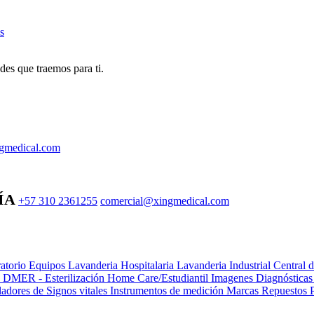
s
des que traemos para ti.
gmedical.com
ÍA
+57 310 2361255
comercial@xingmedical.com
atorio Equipos
Lavanderia Hospitalaria
Lavanderia Industrial
Central 
e DMER - Esterilización
Home Care/Estudiantil
Imagenes Diagnóstica
adores de Signos vitales
Instrumentos de medición
Marcas
Repuestos