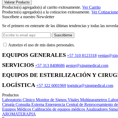
Valorar Producto
Producto(s) agregado(s) al carrito exitosamente.
Ver Carrito
Producto(s) agregado(s) a la cotizacion exitosamente.
Ver Cotizacione
Suscríbete a nuestro Newsletter
Se el primero en enterarte de las últimas tendencias y todas las noveda
Suscribirme
Autorizo ​​el uso de mis datos personales.
EQUIPOS GENERALES
+57 310 8123318
ventas@xin
SERVICIOS
+57 313 8408686
gestor@xingmedical.com
EQUIPOS DE ESTERILIZACIÓN Y CIRUG
LOGÍSTICA
+57 322 6001969
logistica@xingmedical.com
Productos
Laboratorio Clinico
Monitor de Signos Vitales Multiparametros
Labor
Cirugía
Consulta Externa
Emergencia
Central de Reprocesamiento d
Equipos Médicos
Calibración de equipos médicos
Analizadores
Simul
AROMATERAPIA