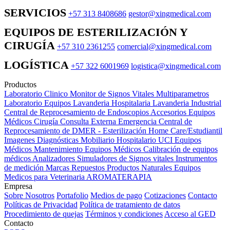
SERVICIOS
+57 313 8408686
gestor@xingmedical.com
EQUIPOS DE ESTERILIZACIÓN Y
CIRUGÍA
+57 310 2361255
comercial@xingmedical.com
LOGÍSTICA
+57 322 6001969
logistica@xingmedical.com
Productos
Laboratorio Clinico
Monitor de Signos Vitales Multiparametros
Laboratorio Equipos
Lavanderia Hospitalaria
Lavanderia Industrial
Central de Reprocesamiento de Endoscopios
Accesorios Equipos
Médicos
Cirugía
Consulta Externa
Emergencia
Central de
Reprocesamiento de DMER - Esterilización
Home Care/Estudiantil
Imagenes Diagnósticas
Mobiliario Hospitalario
UCI
Equipos
Médicos
Mantenimiento Equipos Médicos
Calibración de equipos
médicos
Analizadores
Simuladores de Signos vitales
Instrumentos
de medición
Marcas
Repuestos
Productos Naturales
Equipos
Medicos para Veterinaria
AROMATERAPIA
Empresa
Sobre Nosotros
Portafolio
Medios de pago
Cotizaciones
Contacto
Políticas de Privacidad
Política de tratamiento de datos
Procedimiento de quejas
Términos y condiciones
Acceso al GED
Contacto