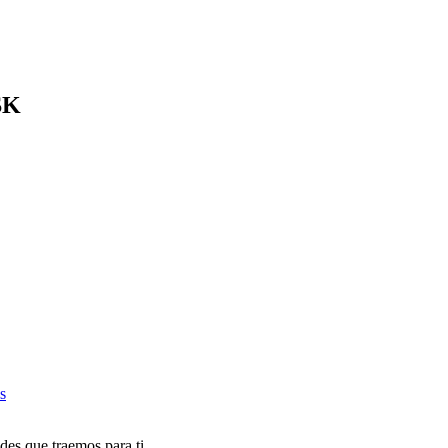
SK
s
des que traemos para ti.