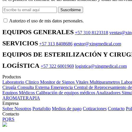
Suscribirme
Autorizo ​​el uso de mis datos personales.
EQUIPOS GENERALES
+57 310 8123318
ventas@xin
SERVICIOS
+57 313 8408686
gestor@xingmedical.com
EQUIPOS DE ESTERILIZACIÓN Y CIRUG
LOGÍSTICA
+57 322 6001969
logistica@xingmedical.com
Productos
Laboratorio Clinico
Monitor de Signos Vitales Multiparametros
Labor
Cirugía
Consulta Externa
Emergencia
Central de Reprocesamiento d
Equipos Médicos
Calibración de equipos médicos
Analizadores
Simul
AROMATERAPIA
Empresa
Sobre Nosotros
Portafolio
Medios de pago
Cotizaciones
Contacto
Pol
Contacto
PQRS