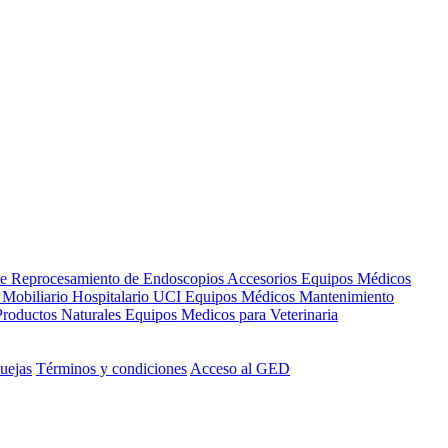
de Reprocesamiento de Endoscopios
Accesorios Equipos Médicos
s
Mobiliario Hospitalario
UCI
Equipos Médicos
Mantenimiento
Productos Naturales
Equipos Medicos para Veterinaria
uejas
Términos y condiciones
Acceso al GED