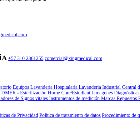
gmedical.com
ÍA
+57 310 2361255
comercial@xingmedical.com
atorio Equipos
Lavanderia Hospitalaria
Lavanderia Industrial
Central 
e DMER - Esterilización
Home Care/Estudiantil
Imagenes Diagnóstica
adores de Signos vitales
Instrumentos de medición
Marcas
Repuestos
íticas de Privacidad
Política de tratamiento de datos
Procedimiento de q