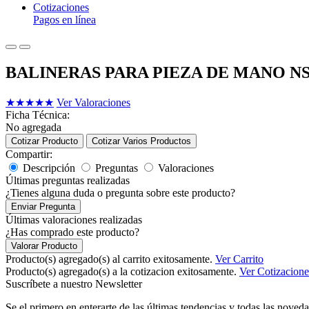
Cotizaciones
Pagos en línea
BALINERAS PARA PIEZA DE MANO N
★
★
★
★
★
Ver Valoraciones
Ficha Técnica:
No agregada
Cotizar Producto
Cotizar Varios Productos
Compartir:
Descripción
Preguntas
Valoraciones
Últimas preguntas realizadas
¿Tienes alguna duda o pregunta sobre este producto?
Enviar Pregunta
Últimas valoraciones realizadas
¿Has comprado este producto?
Valorar Producto
Producto(s) agregado(s) al carrito exitosamente.
Ver Carrito
Producto(s) agregado(s) a la cotizacion exitosamente.
Ver Cotizacione
Suscríbete a nuestro Newsletter
Se el primero en enterarte de las últimas tendencias y todas las noveda