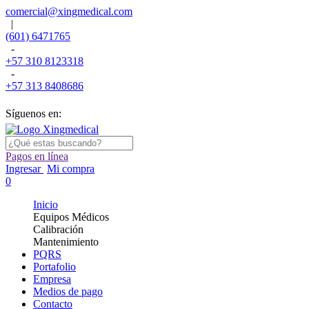
comercial@xingmedical.com
|
(601) 6471765
-
+57 310 8123318
-
+57 313 8408686
Síguenos en:
Pagos en línea
Ingresar
Mi compra
0
Inicio
Equipos Médicos
Calibración
Mantenimiento
PQRS
Portafolio
Empresa
Medios de pago
Contacto