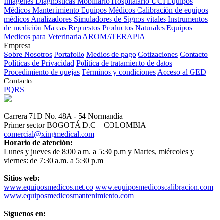
Imagenes Diagnósticas
Mobiliario Hospitalario
UCI
Equipos
Médicos
Mantenimiento Equipos Médicos
Calibración de equipos
médicos
Analizadores
Simuladores de Signos vitales
Instrumentos
de medición
Marcas
Repuestos
Productos Naturales
Equipos
Medicos para Veterinaria
AROMATERAPIA
Empresa
Sobre Nosotros
Portafolio
Medios de pago
Cotizaciones
Contacto
Políticas de Privacidad
Política de tratamiento de datos
Procedimiento de quejas
Términos y condiciones
Acceso al GED
Contacto
PQRS
Carrera 71D No. 48A - 54 Normandía
Primer sector BOGOTÁ D.C – COLOMBIA
comercial@xingmedical.com
Horario de atención:
Lunes y jueves de 8:00 a.m. a 5:30 p.m y Martes, miércoles y
viernes: de 7:30 a.m. a 5:30 p.m
Sitios web:
www.equiposmedicos.net.co
www.equiposmedicoscalibracion.com
www.equiposmedicosmantenimiento.com
Síguenos en: