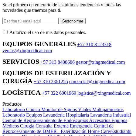
Se el primero en enterarte de las últimas tendencias y todas las
novedades que traemos para ti.
Suscribirme
Autorizo ​​el uso de mis datos personales.
EQUIPOS GENERALES
+57 310 8123318
ventas@xingmedical.com
SERVICIOS
+57 313 8408686
gestor@xingmedical.com
EQUIPOS DE ESTERILIZACIÓN Y
CIRUGÍA
+57 310 2361255
comercial@xingmedical.com
LOGÍSTICA
+57 322 6001969
logistica@xingmedical.com
Productos
Laboratorio Clinico
Monitor de Signos Vitales Multiparametros
Laboratorio Equipos
Lavanderia Hospitalaria
Lavanderia Industrial
Central de Reprocesamiento de Endoscopios
Accesorios Equipos
Médicos
Cirugía
Consulta Externa
Emergencia
Central de
Reprocesamiento de DMER - Esterilización
Home Care/Estudiantil