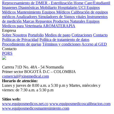
Reprocesamiento de DMER - Esterilización
Home Care/Estudiantil
Imagenes Diagnósticas
Mobiliario Hospitalario
UCI
Equipos
Médicos
Mantenimiento Equipos Médicos
Calibración de equipos
médicos
Analizadores
Simuladores de Signos vitales
Instrumentos
de medición
Marcas
Repuestos
Productos Naturales
Equipos
Medicos para Veterinaria
AROMATERAPIA
Empresa
Sobre Nosotros
Portafolio
Medios de pago
Cotizaciones
Contacto
Políticas de Privacidad
Política de tratamiento de datos
Procedimiento de quejas
Términos y condiciones
Acceso al GED
Contacto
PQRS
Carrera 71D No. 48A - 54 Normandía
Primer sector BOGOTÁ D.C – COLOMBIA
comercial@xingmedical.com
Horario de atención:
Lunes y jueves de 8:00 a.m. a 5:30 p.m y Martes, miércoles y
viernes: de 7:30 a.m. a 5:30 p.m
Sitios web:
www.equiposmedicos.net.co
www.equiposmedicoscalibracion.com
www.equiposmedicosmantenimiento.com