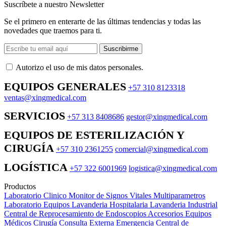
Suscríbete a nuestro Newsletter
Se el primero en enterarte de las últimas tendencias y todas las
novedades que traemos para ti.
Suscribirme
Autorizo ​​el uso de mis datos personales.
EQUIPOS GENERALES
+57 310 8123318
ventas@xingmedical.com
SERVICIOS
+57 313 8408686
gestor@xingmedical.com
EQUIPOS DE ESTERILIZACIÓN Y
CIRUGÍA
+57 310 2361255
comercial@xingmedical.com
LOGÍSTICA
+57 322 6001969
logistica@xingmedical.com
Productos
Laboratorio Clinico
Monitor de Signos Vitales Multiparametros
Laboratorio Equipos
Lavanderia Hospitalaria
Lavanderia Industrial
Central de Reprocesamiento de Endoscopios
Accesorios Equipos
Médicos
Cirugía
Consulta Externa
Emergencia
Central de