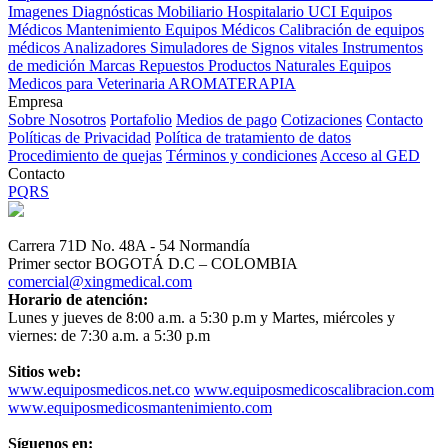
Imagenes Diagnósticas
Mobiliario Hospitalario
UCI
Equipos
Médicos
Mantenimiento Equipos Médicos
Calibración de equipos
médicos
Analizadores
Simuladores de Signos vitales
Instrumentos
de medición
Marcas
Repuestos
Productos Naturales
Equipos
Medicos para Veterinaria
AROMATERAPIA
Empresa
Sobre Nosotros
Portafolio
Medios de pago
Cotizaciones
Contacto
Políticas de Privacidad
Política de tratamiento de datos
Procedimiento de quejas
Términos y condiciones
Acceso al GED
Contacto
PQRS
Carrera 71D No. 48A - 54 Normandía
Primer sector BOGOTÁ D.C – COLOMBIA
comercial@xingmedical.com
Horario de atención:
Lunes y jueves de 8:00 a.m. a 5:30 p.m y Martes, miércoles y
viernes: de 7:30 a.m. a 5:30 p.m
Sitios web:
www.equiposmedicos.net.co
www.equiposmedicoscalibracion.com
www.equiposmedicosmantenimiento.com
Síguenos en: