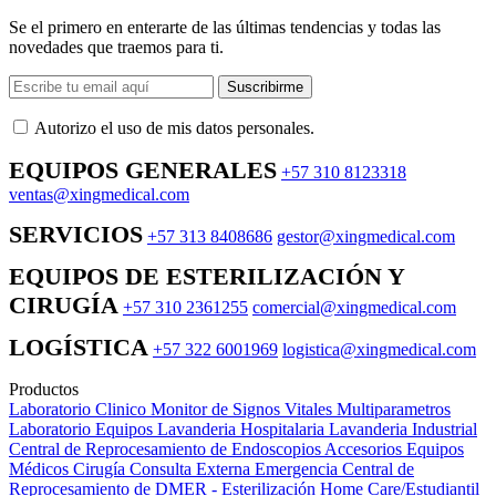
Se el primero en enterarte de las últimas tendencias y todas las
novedades que traemos para ti.
Suscribirme
Autorizo ​​el uso de mis datos personales.
EQUIPOS GENERALES
+57 310 8123318
ventas@xingmedical.com
SERVICIOS
+57 313 8408686
gestor@xingmedical.com
EQUIPOS DE ESTERILIZACIÓN Y
CIRUGÍA
+57 310 2361255
comercial@xingmedical.com
LOGÍSTICA
+57 322 6001969
logistica@xingmedical.com
Productos
Laboratorio Clinico
Monitor de Signos Vitales Multiparametros
Laboratorio Equipos
Lavanderia Hospitalaria
Lavanderia Industrial
Central de Reprocesamiento de Endoscopios
Accesorios Equipos
Médicos
Cirugía
Consulta Externa
Emergencia
Central de
Reprocesamiento de DMER - Esterilización
Home Care/Estudiantil