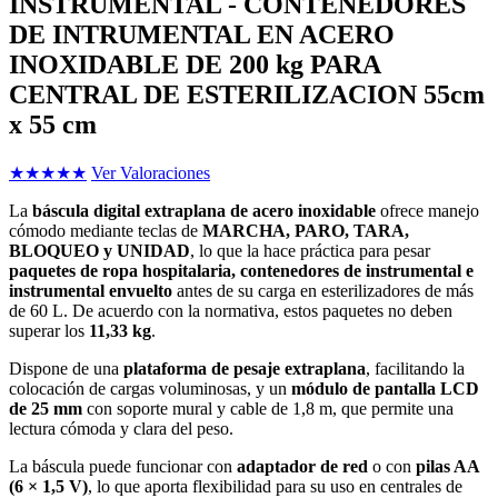
INSTRUMENTAL - CONTENEDORES
DE INTRUMENTAL EN ACERO
INOXIDABLE DE 200 kg PARA
CENTRAL DE ESTERILIZACION 55cm
x 55 cm
★
★
★
★
★
Ver Valoraciones
La
báscula digital extraplana de acero inoxidable
ofrece manejo
cómodo mediante teclas de
MARCHA, PARO, TARA,
BLOQUEO y UNIDAD
, lo que la hace práctica para pesar
paquetes de ropa hospitalaria, contenedores de instrumental e
instrumental envuelto
antes de su carga en esterilizadores de más
de 60 L. De acuerdo con la normativa, estos paquetes no deben
superar los
11,33 kg
.
Dispone de una
plataforma de pesaje extraplana
, facilitando la
colocación de cargas voluminosas, y un
módulo de pantalla LCD
de 25 mm
con soporte mural y cable de 1,8 m, que permite una
lectura cómoda y clara del peso.
La báscula puede funcionar con
adaptador de red
o con
pilas AA
(6 × 1,5 V)
, lo que aporta flexibilidad para su uso en centrales de