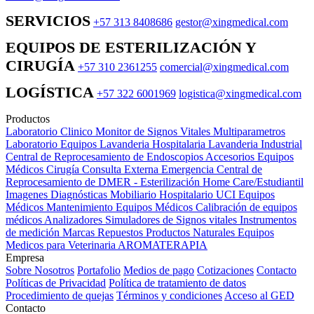
SERVICIOS
+57 313 8408686
gestor@xingmedical.com
EQUIPOS DE ESTERILIZACIÓN Y
CIRUGÍA
+57 310 2361255
comercial@xingmedical.com
LOGÍSTICA
+57 322 6001969
logistica@xingmedical.com
Productos
Laboratorio Clinico
Monitor de Signos Vitales Multiparametros
Laboratorio Equipos
Lavanderia Hospitalaria
Lavanderia Industrial
Central de Reprocesamiento de Endoscopios
Accesorios Equipos
Médicos
Cirugía
Consulta Externa
Emergencia
Central de
Reprocesamiento de DMER - Esterilización
Home Care/Estudiantil
Imagenes Diagnósticas
Mobiliario Hospitalario
UCI
Equipos
Médicos
Mantenimiento Equipos Médicos
Calibración de equipos
médicos
Analizadores
Simuladores de Signos vitales
Instrumentos
de medición
Marcas
Repuestos
Productos Naturales
Equipos
Medicos para Veterinaria
AROMATERAPIA
Empresa
Sobre Nosotros
Portafolio
Medios de pago
Cotizaciones
Contacto
Políticas de Privacidad
Política de tratamiento de datos
Procedimiento de quejas
Términos y condiciones
Acceso al GED
Contacto