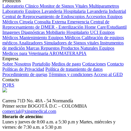
Productos
Laboratorio Clinico
Monitor de Signos Vitales Multiparametros
Laboratorio Equipos
Lavanderia Hospitalaria
Lavanderia Industrial
Central de Reprocesamiento de Endoscopios
Accesorios Equipos
Médicos
Cirugía
Consulta Externa
Emergencia
Central de
Reprocesamiento de DMER - Esterilización
Home Care/Estudiantil
Imagenes Diagnósticas
Mobiliario Hospitalario
UCI
Equipos
Médicos
Mantenimiento Equipos Médicos
Calibración de equipos
médicos
Analizadores
Simuladores de Signos vitales
Instrumentos
de medición
Marcas
Repuestos
Productos Naturales
Equipos
Medicos para Veterinaria
AROMATERAPIA
Empresa
Sobre Nosotros
Portafolio
Medios de pago
Cotizaciones
Contacto
Políticas de Privacidad
Política de tratamiento de datos
Procedimiento de quejas
Términos y condiciones
Acceso al GED
Contacto
PQRS
Carrera 71D No. 48A - 54 Normandía
Primer sector BOGOTÁ D.C – COLOMBIA
comercial@xingmedical.com
Horario de atención:
Lunes y jueves de 8:00 a.m. a 5:30 p.m y Martes, miércoles y
viernes: de 7:30 a.m. a 5:30 p.m