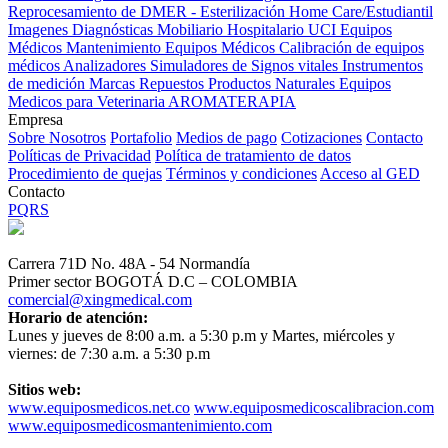
Reprocesamiento de DMER - Esterilización
Home Care/Estudiantil
Imagenes Diagnósticas
Mobiliario Hospitalario
UCI
Equipos
Médicos
Mantenimiento Equipos Médicos
Calibración de equipos
médicos
Analizadores
Simuladores de Signos vitales
Instrumentos
de medición
Marcas
Repuestos
Productos Naturales
Equipos
Medicos para Veterinaria
AROMATERAPIA
Empresa
Sobre Nosotros
Portafolio
Medios de pago
Cotizaciones
Contacto
Políticas de Privacidad
Política de tratamiento de datos
Procedimiento de quejas
Términos y condiciones
Acceso al GED
Contacto
PQRS
Carrera 71D No. 48A - 54 Normandía
Primer sector BOGOTÁ D.C – COLOMBIA
comercial@xingmedical.com
Horario de atención:
Lunes y jueves de 8:00 a.m. a 5:30 p.m y Martes, miércoles y
viernes: de 7:30 a.m. a 5:30 p.m
Sitios web:
www.equiposmedicos.net.co
www.equiposmedicoscalibracion.com
www.equiposmedicosmantenimiento.com