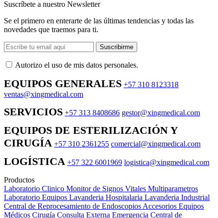
Suscríbete a nuestro Newsletter
Se el primero en enterarte de las últimas tendencias y todas las
novedades que traemos para ti.
Suscribirme
Autorizo ​​el uso de mis datos personales.
EQUIPOS GENERALES
+57 310 8123318
ventas@xingmedical.com
SERVICIOS
+57 313 8408686
gestor@xingmedical.com
EQUIPOS DE ESTERILIZACIÓN Y
CIRUGÍA
+57 310 2361255
comercial@xingmedical.com
LOGÍSTICA
+57 322 6001969
logistica@xingmedical.com
Productos
Laboratorio Clinico
Monitor de Signos Vitales Multiparametros
Laboratorio Equipos
Lavanderia Hospitalaria
Lavanderia Industrial
Central de Reprocesamiento de Endoscopios
Accesorios Equipos
Médicos
Cirugía
Consulta Externa
Emergencia
Central de