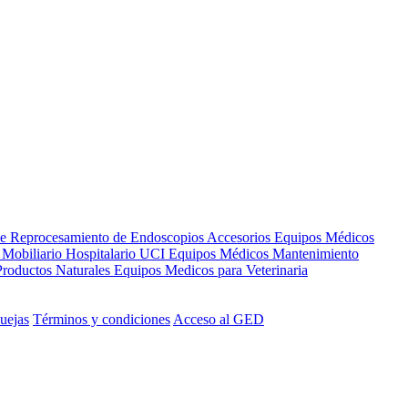
de Reprocesamiento de Endoscopios
Accesorios Equipos Médicos
s
Mobiliario Hospitalario
UCI
Equipos Médicos
Mantenimiento
Productos Naturales
Equipos Medicos para Veterinaria
uejas
Términos y condiciones
Acceso al GED