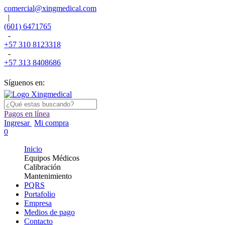
comercial@xingmedical.com
|
(601) 6471765
-
+57 310 8123318
-
+57 313 8408686
Síguenos en:
Pagos en línea
Ingresar
Mi compra
0
Inicio
Equipos Médicos
Calibración
Mantenimiento
PQRS
Portafolio
Empresa
Medios de pago
Contacto