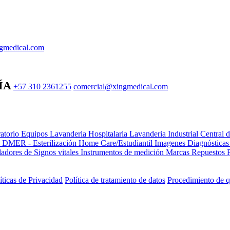
gmedical.com
ÍA
+57 310 2361255
comercial@xingmedical.com
atorio Equipos
Lavanderia Hospitalaria
Lavanderia Industrial
Central 
e DMER - Esterilización
Home Care/Estudiantil
Imagenes Diagnóstica
adores de Signos vitales
Instrumentos de medición
Marcas
Repuestos
íticas de Privacidad
Política de tratamiento de datos
Procedimiento de q