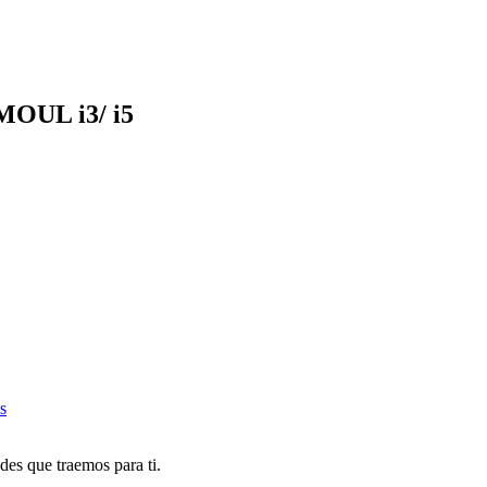
UL i3/ i5
s
des que traemos para ti.