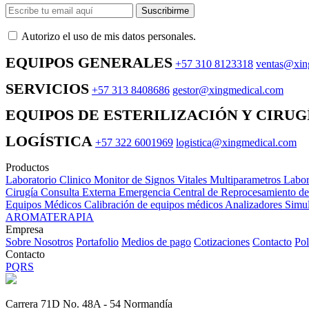
Suscribirme
Autorizo ​​el uso de mis datos personales.
EQUIPOS GENERALES
+57 310 8123318
ventas@xin
SERVICIOS
+57 313 8408686
gestor@xingmedical.com
EQUIPOS DE ESTERILIZACIÓN Y CIRUG
LOGÍSTICA
+57 322 6001969
logistica@xingmedical.com
Productos
Laboratorio Clinico
Monitor de Signos Vitales Multiparametros
Labor
Cirugía
Consulta Externa
Emergencia
Central de Reprocesamiento d
Equipos Médicos
Calibración de equipos médicos
Analizadores
Simul
AROMATERAPIA
Empresa
Sobre Nosotros
Portafolio
Medios de pago
Cotizaciones
Contacto
Pol
Contacto
PQRS
Carrera 71D No. 48A - 54 Normandía