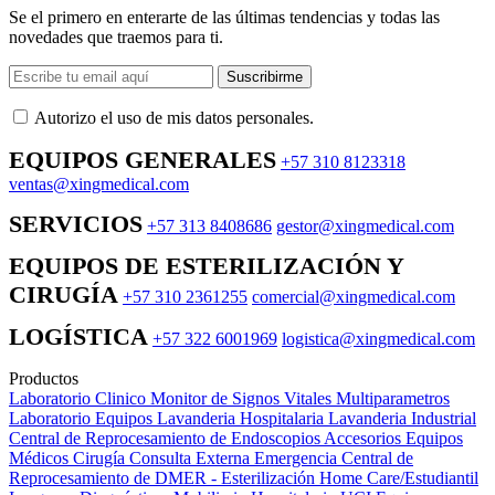
Se el primero en enterarte de las últimas tendencias y todas las
novedades que traemos para ti.
Suscribirme
Autorizo ​​el uso de mis datos personales.
EQUIPOS GENERALES
+57 310 8123318
ventas@xingmedical.com
SERVICIOS
+57 313 8408686
gestor@xingmedical.com
EQUIPOS DE ESTERILIZACIÓN Y
CIRUGÍA
+57 310 2361255
comercial@xingmedical.com
LOGÍSTICA
+57 322 6001969
logistica@xingmedical.com
Productos
Laboratorio Clinico
Monitor de Signos Vitales Multiparametros
Laboratorio Equipos
Lavanderia Hospitalaria
Lavanderia Industrial
Central de Reprocesamiento de Endoscopios
Accesorios Equipos
Médicos
Cirugía
Consulta Externa
Emergencia
Central de
Reprocesamiento de DMER - Esterilización
Home Care/Estudiantil