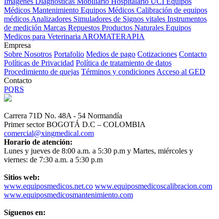
Imagenes Diagnósticas
Mobiliario Hospitalario
UCI
Equipos
Médicos
Mantenimiento Equipos Médicos
Calibración de equipos
médicos
Analizadores
Simuladores de Signos vitales
Instrumentos
de medición
Marcas
Repuestos
Productos Naturales
Equipos
Medicos para Veterinaria
AROMATERAPIA
Empresa
Sobre Nosotros
Portafolio
Medios de pago
Cotizaciones
Contacto
Políticas de Privacidad
Política de tratamiento de datos
Procedimiento de quejas
Términos y condiciones
Acceso al GED
Contacto
PQRS
Carrera 71D No. 48A - 54 Normandía
Primer sector BOGOTÁ D.C – COLOMBIA
comercial@xingmedical.com
Horario de atención:
Lunes y jueves de 8:00 a.m. a 5:30 p.m y Martes, miércoles y
viernes: de 7:30 a.m. a 5:30 p.m
Sitios web:
www.equiposmedicos.net.co
www.equiposmedicoscalibracion.com
www.equiposmedicosmantenimiento.com
Síguenos en: