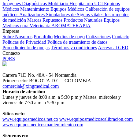
Imagenes Diagnósticas
Mobiliario Hospitalario
UCI
Equipos
Médicos
Mantenimiento Equipos Médicos
Calibración de equipos
médicos
Analizadores
Simuladores de Signos vitales
Instrumentos
de medición
Marcas
Repuestos
Productos Naturales
Equipos
Medicos para Veterinaria
AROMATERAPIA
Empresa
Sobre Nosotros
Portafolio
Medios de pago
Cotizaciones
Contacto
Políticas de Privacidad
Política de tratamiento de datos
Procedimiento de quejas
Términos y condiciones
Acceso al GED
Contacto
PQRS
Carrera 71D No. 48A - 54 Normandía
Primer sector BOGOTÁ D.C – COLOMBIA
comercial@xingmedical.com
Horario de atención:
Lunes y jueves de 8:00 a.m. a 5:30 p.m y Martes, miércoles y
viernes: de 7:30 a.m. a 5:30 p.m
Sitios web:
www.equiposmedicos.net.co
www.equiposmedicoscalibracion.com
www.equiposmedicosmantenimiento.com
Síguenos en: