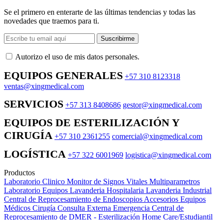
Se el primero en enterarte de las últimas tendencias y todas las
novedades que traemos para ti.
Suscribirme
Autorizo ​​el uso de mis datos personales.
EQUIPOS GENERALES
+57 310 8123318
ventas@xingmedical.com
SERVICIOS
+57 313 8408686
gestor@xingmedical.com
EQUIPOS DE ESTERILIZACIÓN Y
CIRUGÍA
+57 310 2361255
comercial@xingmedical.com
LOGÍSTICA
+57 322 6001969
logistica@xingmedical.com
Productos
Laboratorio Clinico
Monitor de Signos Vitales Multiparametros
Laboratorio Equipos
Lavanderia Hospitalaria
Lavanderia Industrial
Central de Reprocesamiento de Endoscopios
Accesorios Equipos
Médicos
Cirugía
Consulta Externa
Emergencia
Central de
Reprocesamiento de DMER - Esterilización
Home Care/Estudiantil