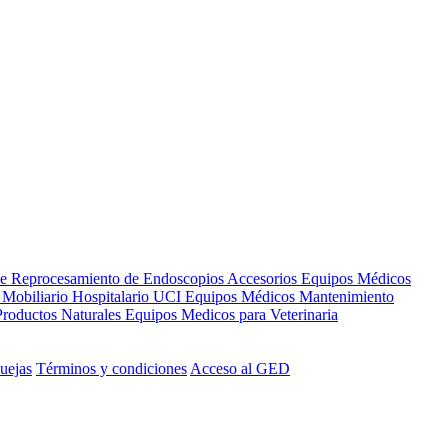
de Reprocesamiento de Endoscopios
Accesorios Equipos Médicos
s
Mobiliario Hospitalario
UCI
Equipos Médicos
Mantenimiento
Productos Naturales
Equipos Medicos para Veterinaria
uejas
Términos y condiciones
Acceso al GED