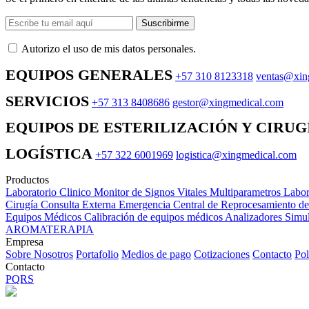
Suscribirme
Autorizo ​​el uso de mis datos personales.
EQUIPOS GENERALES
+57 310 8123318
ventas@xin
SERVICIOS
+57 313 8408686
gestor@xingmedical.com
EQUIPOS DE ESTERILIZACIÓN Y CIRUG
LOGÍSTICA
+57 322 6001969
logistica@xingmedical.com
Productos
Laboratorio Clinico
Monitor de Signos Vitales Multiparametros
Labor
Cirugía
Consulta Externa
Emergencia
Central de Reprocesamiento d
Equipos Médicos
Calibración de equipos médicos
Analizadores
Simul
AROMATERAPIA
Empresa
Sobre Nosotros
Portafolio
Medios de pago
Cotizaciones
Contacto
Pol
Contacto
PQRS