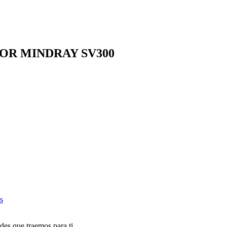
OR MINDRAY SV300
s
des que traemos para ti.