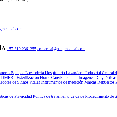
gmedical.com
ÍA
+57 310 2361255
comercial@xingmedical.com
atorio Equipos
Lavanderia Hospitalaria
Lavanderia Industrial
Central 
e DMER - Esterilización
Home Care/Estudiantil
Imagenes Diagnóstica
adores de Signos vitales
Instrumentos de medición
Marcas
Repuestos
íticas de Privacidad
Política de tratamiento de datos
Procedimiento de q