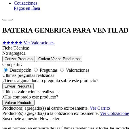
Cotizaciones
Pagos en línea
BATERIA GENERICA PARA VENTILAD
★
★
★
★
★
Ver Valoraciones
Ficha Técnica:
No agregada
Cotizar Producto
Cotizar Varios Productos
Compartir:
Descripción
Preguntas
Valoraciones
Últimas preguntas realizadas
¿Tienes alguna duda o pregunta sobre este producto?
Enviar Pregunta
Últimas valoraciones realizadas
¿Has comprado este producto?
Valorar Producto
Producto(s) agregado(s) al carrito exitosamente.
Ver Carrito
Producto(s) agregado(s) a la cotizacion exitosamente.
Ver Cotizacione
Suscríbete a nuestro Newsletter
Se el primero en enterarte de las últimas tendencias y todas las noveda