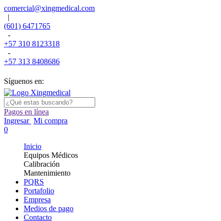
comercial@xingmedical.com
|
(601) 6471765
-
+57 310 8123318
-
+57 313 8408686
Síguenos en:
Pagos en línea
Ingresar
Mi compra
0
Inicio
Equipos Médicos
Calibración
Mantenimiento
PQRS
Portafolio
Empresa
Medios de pago
Contacto