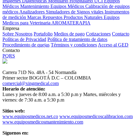
Imagenes Diagnósticas
Mobiliario Hospitalario
UCI
Equipos
Médicos
Mantenimiento Equipos Médicos
Calibración de equipos
médicos
Analizadores
Simuladores de Signos vitales
Instrumentos
de medición
Marcas
Repuestos
Productos Naturales
Equipos
Medicos para Veterinaria
AROMATERAPIA
Empresa
Sobre Nosotros
Portafolio
Medios de pago
Cotizaciones
Contacto
Políticas de Privacidad
Política de tratamiento de datos
Procedimiento de quejas
Términos y condiciones
Acceso al GED
Contacto
PQRS
Carrera 71D No. 48A - 54 Normandía
Primer sector BOGOTÁ D.C – COLOMBIA
comercial@xingmedical.com
Horario de atención:
Lunes y jueves de 8:00 a.m. a 5:30 p.m y Martes, miércoles y
viernes: de 7:30 a.m. a 5:30 p.m
Sitios web:
www.equiposmedicos.net.co
www.equiposmedicoscalibracion.com
www.equiposmedicosmantenimiento.com
Síguenos en: