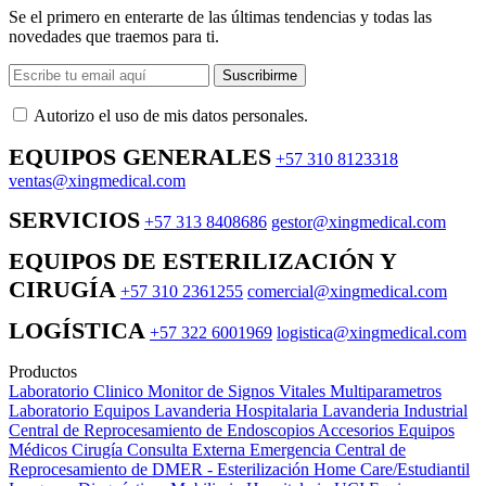
Se el primero en enterarte de las últimas tendencias y todas las
novedades que traemos para ti.
Suscribirme
Autorizo ​​el uso de mis datos personales.
EQUIPOS GENERALES
+57 310 8123318
ventas@xingmedical.com
SERVICIOS
+57 313 8408686
gestor@xingmedical.com
EQUIPOS DE ESTERILIZACIÓN Y
CIRUGÍA
+57 310 2361255
comercial@xingmedical.com
LOGÍSTICA
+57 322 6001969
logistica@xingmedical.com
Productos
Laboratorio Clinico
Monitor de Signos Vitales Multiparametros
Laboratorio Equipos
Lavanderia Hospitalaria
Lavanderia Industrial
Central de Reprocesamiento de Endoscopios
Accesorios Equipos
Médicos
Cirugía
Consulta Externa
Emergencia
Central de
Reprocesamiento de DMER - Esterilización
Home Care/Estudiantil