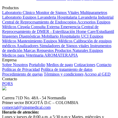
Productos
Laboratorio Clinico
Monitor de Signos Vitales Multiparametros
Laboratorio Equipos
Lavanderia Hospitalaria
Lavanderia Industrial
Central de Reprocesamiento de Endoscopios
Accesorios Equipos
Médicos
Cirugía
Consulta Externa
Emergencia
Central de
Reprocesamiento de DMER - Esterilización
Home Care/Estudiantil
Imagenes Diagnósticas
Mobiliario Hospitalario
UCI
Equipos
Médicos
Mantenimiento Equipos Médicos
Calibración de equipos
médicos
Analizadores
Simuladores de Signos vitales
Instrumentos
de medición
Marcas
Repuestos
Productos Naturales
Equipos
Medicos para Veterinaria
AROMATERAPIA
Empresa
Sobre Nosotros
Portafolio
Medios de pago
Cotizaciones
Contacto
Políticas de Privacidad
Política de tratamiento de datos
Procedimiento de quejas
Términos y condiciones
Acceso al GED
Contacto
PQRS
Carrera 71D No. 48A - 54 Normandía
Primer sector BOGOTÁ D.C – COLOMBIA
comercial@xingmedical.com
Horario de atención:
Lunes y jueves de 8:00 a.m. a 5:30 p.m y Martes, miércoles y