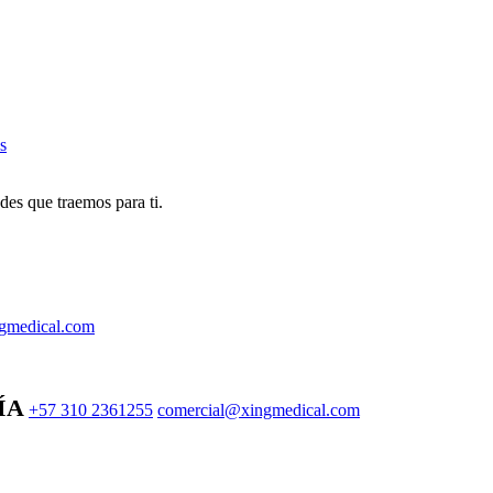
s
des que traemos para ti.
gmedical.com
ÍA
+57 310 2361255
comercial@xingmedical.com