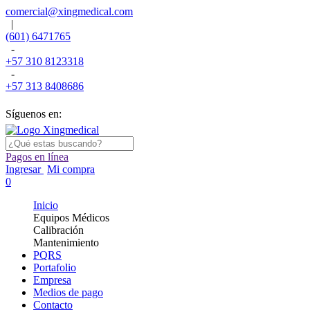
comercial@xingmedical.com
|
(601) 6471765
-
+57 310 8123318
-
+57 313 8408686
Síguenos en:
Pagos en línea
Ingresar
Mi compra
0
Inicio
Equipos Médicos
Calibración
Mantenimiento
PQRS
Portafolio
Empresa
Medios de pago
Contacto