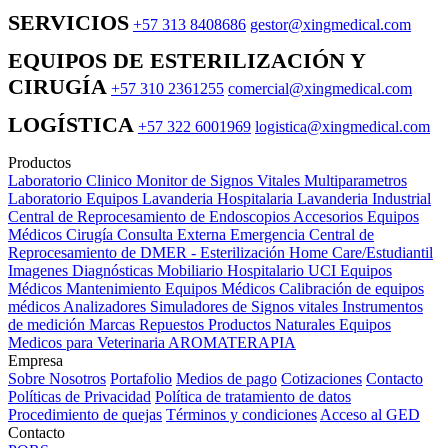
SERVICIOS
+57 313 8408686
gestor@xingmedical.com
EQUIPOS DE ESTERILIZACIÓN Y
CIRUGÍA
+57 310 2361255
comercial@xingmedical.com
LOGÍSTICA
+57 322 6001969
logistica@xingmedical.com
Productos
Laboratorio Clinico
Monitor de Signos Vitales Multiparametros
Laboratorio Equipos
Lavanderia Hospitalaria
Lavanderia Industrial
Central de Reprocesamiento de Endoscopios
Accesorios Equipos
Médicos
Cirugía
Consulta Externa
Emergencia
Central de
Reprocesamiento de DMER - Esterilización
Home Care/Estudiantil
Imagenes Diagnósticas
Mobiliario Hospitalario
UCI
Equipos
Médicos
Mantenimiento Equipos Médicos
Calibración de equipos
médicos
Analizadores
Simuladores de Signos vitales
Instrumentos
de medición
Marcas
Repuestos
Productos Naturales
Equipos
Medicos para Veterinaria
AROMATERAPIA
Empresa
Sobre Nosotros
Portafolio
Medios de pago
Cotizaciones
Contacto
Políticas de Privacidad
Política de tratamiento de datos
Procedimiento de quejas
Términos y condiciones
Acceso al GED
Contacto