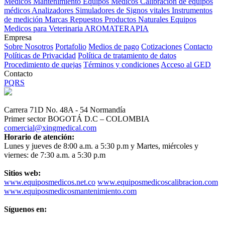
Médicos
Mantenimiento Equipos Médicos
Calibración de equipos
médicos
Analizadores
Simuladores de Signos vitales
Instrumentos
de medición
Marcas
Repuestos
Productos Naturales
Equipos
Medicos para Veterinaria
AROMATERAPIA
Empresa
Sobre Nosotros
Portafolio
Medios de pago
Cotizaciones
Contacto
Políticas de Privacidad
Política de tratamiento de datos
Procedimiento de quejas
Términos y condiciones
Acceso al GED
Contacto
PQRS
Carrera 71D No. 48A - 54 Normandía
Primer sector BOGOTÁ D.C – COLOMBIA
comercial@xingmedical.com
Horario de atención:
Lunes y jueves de 8:00 a.m. a 5:30 p.m y Martes, miércoles y
viernes: de 7:30 a.m. a 5:30 p.m
Sitios web:
www.equiposmedicos.net.co
www.equiposmedicoscalibracion.com
www.equiposmedicosmantenimiento.com
Síguenos en: