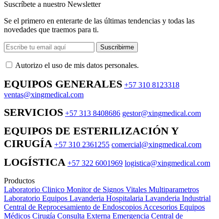
Suscríbete a nuestro Newsletter
Se el primero en enterarte de las últimas tendencias y todas las
novedades que traemos para ti.
Suscribirme
Autorizo ​​el uso de mis datos personales.
EQUIPOS GENERALES
+57 310 8123318
ventas@xingmedical.com
SERVICIOS
+57 313 8408686
gestor@xingmedical.com
EQUIPOS DE ESTERILIZACIÓN Y
CIRUGÍA
+57 310 2361255
comercial@xingmedical.com
LOGÍSTICA
+57 322 6001969
logistica@xingmedical.com
Productos
Laboratorio Clinico
Monitor de Signos Vitales Multiparametros
Laboratorio Equipos
Lavanderia Hospitalaria
Lavanderia Industrial
Central de Reprocesamiento de Endoscopios
Accesorios Equipos
Médicos
Cirugía
Consulta Externa
Emergencia
Central de