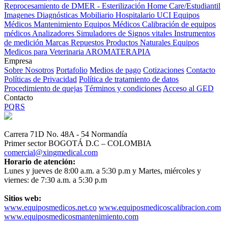
Reprocesamiento de DMER - Esterilización
Home Care/Estudiantil
Imagenes Diagnósticas
Mobiliario Hospitalario
UCI
Equipos
Médicos
Mantenimiento Equipos Médicos
Calibración de equipos
médicos
Analizadores
Simuladores de Signos vitales
Instrumentos
de medición
Marcas
Repuestos
Productos Naturales
Equipos
Medicos para Veterinaria
AROMATERAPIA
Empresa
Sobre Nosotros
Portafolio
Medios de pago
Cotizaciones
Contacto
Políticas de Privacidad
Política de tratamiento de datos
Procedimiento de quejas
Términos y condiciones
Acceso al GED
Contacto
PQRS
Carrera 71D No. 48A - 54 Normandía
Primer sector BOGOTÁ D.C – COLOMBIA
comercial@xingmedical.com
Horario de atención:
Lunes y jueves de 8:00 a.m. a 5:30 p.m y Martes, miércoles y
viernes: de 7:30 a.m. a 5:30 p.m
Sitios web:
www.equiposmedicos.net.co
www.equiposmedicoscalibracion.com
www.equiposmedicosmantenimiento.com